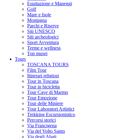
Equitazione e Maneggi
Golf
Mare e Isole
Montagna
Parchi e Riserve
Siti UNESCO
Siti archeologici
Sport Avventura
Terme e wellness
Top musei
Tours
TOSCANA TOURS
Film Tour
Itinerari religiosi
Tour in Toscana
Tour in bicicletta
Tour Cave di Marmo
Tour Emozione
Tour delle Miniere
Tour Laboratori Artistici
Trekking Escursionistico
Percorsi storici
Via Francigena
Via del Volto Santo
Via degli Abati