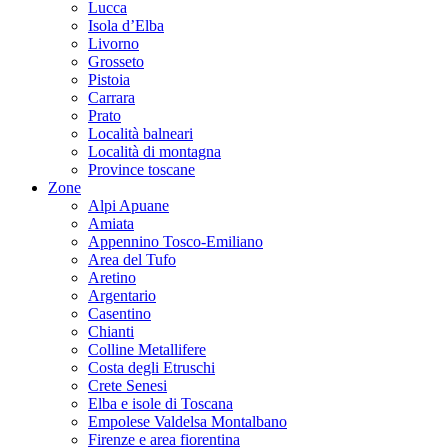
Lucca
Isola d’Elba
Livorno
Grosseto
Pistoia
Carrara
Prato
Località balneari
Località di montagna
Province toscane
Zone
Alpi Apuane
Amiata
Appennino Tosco-Emiliano
Area del Tufo
Aretino
Argentario
Casentino
Chianti
Colline Metallifere
Costa degli Etruschi
Crete Senesi
Elba e isole di Toscana
Empolese Valdelsa Montalbano
Firenze e area fiorentina