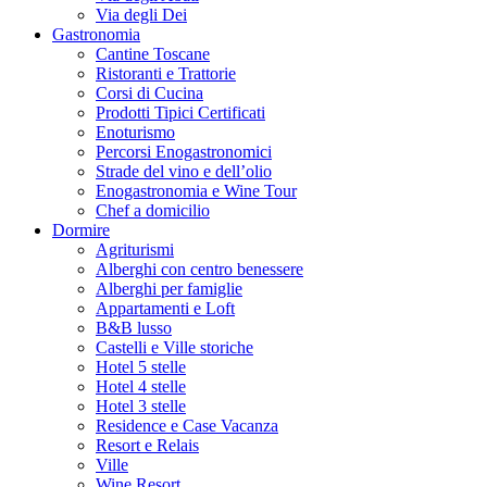
Via degli Dei
Gastronomia
Cantine Toscane
Ristoranti e Trattorie
Corsi di Cucina
Prodotti Tipici Certificati
Enoturismo
Percorsi Enogastronomici
Strade del vino e dell’olio
Enogastronomia e Wine Tour
Chef a domicilio
Dormire
Agriturismi
Alberghi con centro benessere
Alberghi per famiglie
Appartamenti e Loft
B&B lusso
Castelli e Ville storiche
Hotel 5 stelle
Hotel 4 stelle
Hotel 3 stelle
Residence e Case Vacanza
Resort e Relais
Ville
Wine Resort