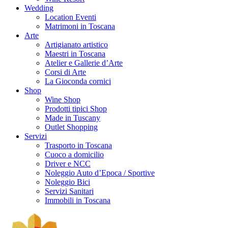
Wedding
Location Eventi
Matrimoni in Toscana
Arte
Artigianato artistico
Maestri in Toscana
Atelier e Gallerie d’Arte
Corsi di Arte
La Gioconda cornici
Shop
Wine Shop
Prodotti tipici Shop
Made in Tuscany
Outlet Shopping
Servizi
Trasporto in Toscana
Cuoco a domicilio
Driver e NCC
Noleggio Auto d’Epoca / Sportive
Noleggio Bici
Servizi Sanitari
Immobili in Toscana