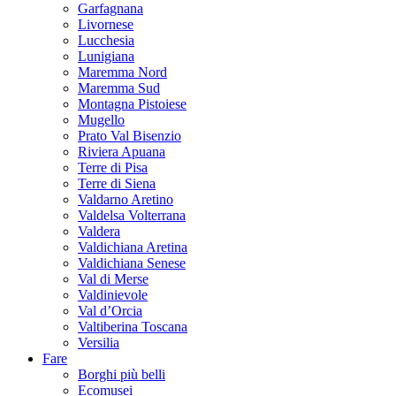
Garfagnana
Livornese
Lucchesia
Lunigiana
Maremma Nord
Maremma Sud
Montagna Pistoiese
Mugello
Prato Val Bisenzio
Riviera Apuana
Terre di Pisa
Terre di Siena
Valdarno Aretino
Valdelsa Volterrana
Valdera
Valdichiana Aretina
Valdichiana Senese
Val di Merse
Valdinievole
Val d’Orcia
Valtiberina Toscana
Versilia
Fare
Borghi più belli
Ecomusei