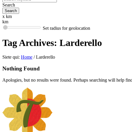
Search
x km
km
Set radius for geolocation
Tag Archives:
Larderello
Siete qui:
Home
/
Larderello
Nothing Found
Apologies, but no results were found. Perhaps searching will help find