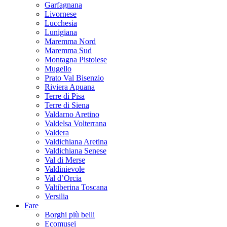
Garfagnana
Livornese
Lucchesia
Lunigiana
Maremma Nord
Maremma Sud
Montagna Pistoiese
Mugello
Prato Val Bisenzio
Riviera Apuana
Terre di Pisa
Terre di Siena
Valdarno Aretino
Valdelsa Volterrana
Valdera
Valdichiana Aretina
Valdichiana Senese
Val di Merse
Valdinievole
Val d’Orcia
Valtiberina Toscana
Versilia
Fare
Borghi più belli
Ecomusei