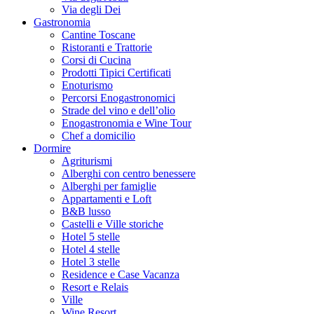
Via degli Dei
Gastronomia
Cantine Toscane
Ristoranti e Trattorie
Corsi di Cucina
Prodotti Tipici Certificati
Enoturismo
Percorsi Enogastronomici
Strade del vino e dell’olio
Enogastronomia e Wine Tour
Chef a domicilio
Dormire
Agriturismi
Alberghi con centro benessere
Alberghi per famiglie
Appartamenti e Loft
B&B lusso
Castelli e Ville storiche
Hotel 5 stelle
Hotel 4 stelle
Hotel 3 stelle
Residence e Case Vacanza
Resort e Relais
Ville
Wine Resort