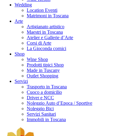
Wedding
Location Eventi
Matrimoni in Toscana
Arte
Artigianato artistico
Maestri in Toscana
Atelier e Gallerie d’Arte
Corsi di Arte
La Gioconda cornici
Shop
Wine Shop
Prodotti tipici Shop
Made in Tuscany
Outlet Shopping
Servizi
Trasporto in Toscana
Cuoco a domicilio
Driver e NCC
Noleggio Auto d’Epoca / Sportive
Noleggio Bici
Servizi Sanitari
Immobili in Toscana