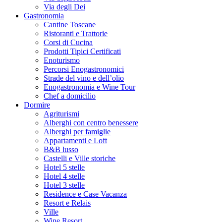
Via degli Dei
Gastronomia
Cantine Toscane
Ristoranti e Trattorie
Corsi di Cucina
Prodotti Tipici Certificati
Enoturismo
Percorsi Enogastronomici
Strade del vino e dell’olio
Enogastronomia e Wine Tour
Chef a domicilio
Dormire
Agriturismi
Alberghi con centro benessere
Alberghi per famiglie
Appartamenti e Loft
B&B lusso
Castelli e Ville storiche
Hotel 5 stelle
Hotel 4 stelle
Hotel 3 stelle
Residence e Case Vacanza
Resort e Relais
Ville
Wine Resort