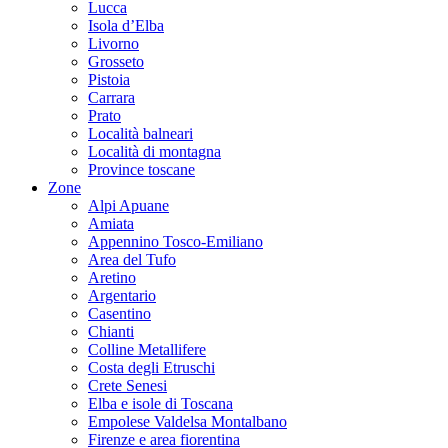
Lucca
Isola d’Elba
Livorno
Grosseto
Pistoia
Carrara
Prato
Località balneari
Località di montagna
Province toscane
Zone
Alpi Apuane
Amiata
Appennino Tosco-Emiliano
Area del Tufo
Aretino
Argentario
Casentino
Chianti
Colline Metallifere
Costa degli Etruschi
Crete Senesi
Elba e isole di Toscana
Empolese Valdelsa Montalbano
Firenze e area fiorentina