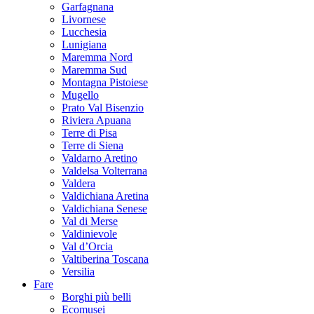
Garfagnana
Livornese
Lucchesia
Lunigiana
Maremma Nord
Maremma Sud
Montagna Pistoiese
Mugello
Prato Val Bisenzio
Riviera Apuana
Terre di Pisa
Terre di Siena
Valdarno Aretino
Valdelsa Volterrana
Valdera
Valdichiana Aretina
Valdichiana Senese
Val di Merse
Valdinievole
Val d’Orcia
Valtiberina Toscana
Versilia
Fare
Borghi più belli
Ecomusei