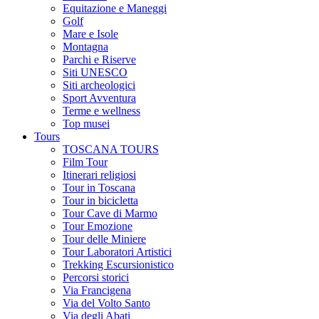
Equitazione e Maneggi
Golf
Mare e Isole
Montagna
Parchi e Riserve
Siti UNESCO
Siti archeologici
Sport Avventura
Terme e wellness
Top musei
Tours
TOSCANA TOURS
Film Tour
Itinerari religiosi
Tour in Toscana
Tour in bicicletta
Tour Cave di Marmo
Tour Emozione
Tour delle Miniere
Tour Laboratori Artistici
Trekking Escursionistico
Percorsi storici
Via Francigena
Via del Volto Santo
Via degli Abati