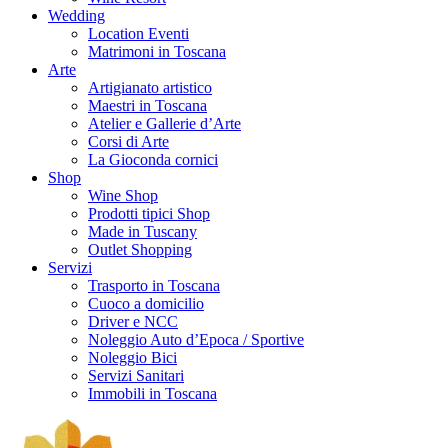
Wedding
Location Eventi
Matrimoni in Toscana
Arte
Artigianato artistico
Maestri in Toscana
Atelier e Gallerie d’Arte
Corsi di Arte
La Gioconda cornici
Shop
Wine Shop
Prodotti tipici Shop
Made in Tuscany
Outlet Shopping
Servizi
Trasporto in Toscana
Cuoco a domicilio
Driver e NCC
Noleggio Auto d’Epoca / Sportive
Noleggio Bici
Servizi Sanitari
Immobili in Toscana