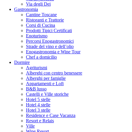
Via degli Dei
Gastronomia
Cantine Toscane
Ristoranti e Trattorie
Corsi di Cucina
Prodotti Tipici Certificati
Enoturismo
Percorsi Enogastronomici
Strade del vino e dell’olio
Enogastronomia e Wine Tour
Chef a domicilio
Dormire
Agriturismi
Alberghi con centro benessere
Alberghi per famiglie
Appartamenti e Loft
B&B lusso
Castelli e Ville storiche
Hotel 5 stelle
Hotel 4 stelle
Hotel 3 stelle
Residence e Case Vacanza
Resort e Relais
Ville
Wine Resort