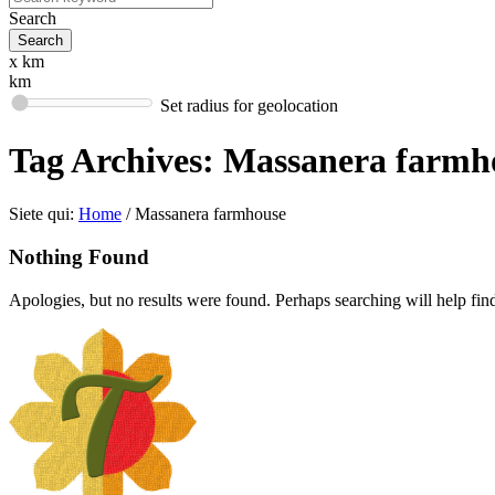
Search
x km
km
Set radius for geolocation
Tag Archives:
Massanera farmh
Siete qui:
Home
/
Massanera farmhouse
Nothing Found
Apologies, but no results were found. Perhaps searching will help find