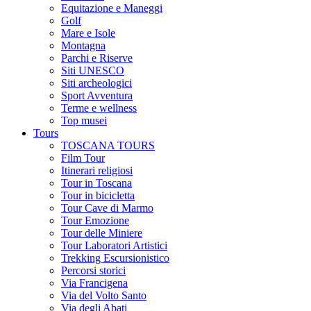
Equitazione e Maneggi
Golf
Mare e Isole
Montagna
Parchi e Riserve
Siti UNESCO
Siti archeologici
Sport Avventura
Terme e wellness
Top musei
Tours
TOSCANA TOURS
Film Tour
Itinerari religiosi
Tour in Toscana
Tour in bicicletta
Tour Cave di Marmo
Tour Emozione
Tour delle Miniere
Tour Laboratori Artistici
Trekking Escursionistico
Percorsi storici
Via Francigena
Via del Volto Santo
Via degli Abati