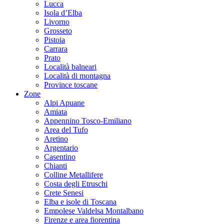
Lucca
Isola d’Elba
Livorno
Grosseto
Pistoia
Carrara
Prato
Località balneari
Località di montagna
Province toscane
Zone
Alpi Apuane
Amiata
Appennino Tosco-Emiliano
Area del Tufo
Aretino
Argentario
Casentino
Chianti
Colline Metallifere
Costa degli Etruschi
Crete Senesi
Elba e isole di Toscana
Empolese Valdelsa Montalbano
Firenze e area fiorentina