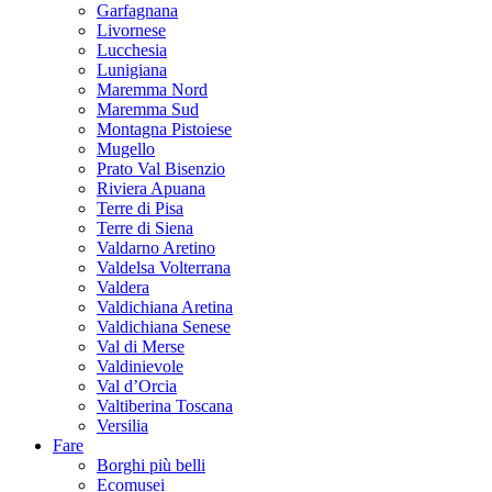
Garfagnana
Livornese
Lucchesia
Lunigiana
Maremma Nord
Maremma Sud
Montagna Pistoiese
Mugello
Prato Val Bisenzio
Riviera Apuana
Terre di Pisa
Terre di Siena
Valdarno Aretino
Valdelsa Volterrana
Valdera
Valdichiana Aretina
Valdichiana Senese
Val di Merse
Valdinievole
Val d’Orcia
Valtiberina Toscana
Versilia
Fare
Borghi più belli
Ecomusei