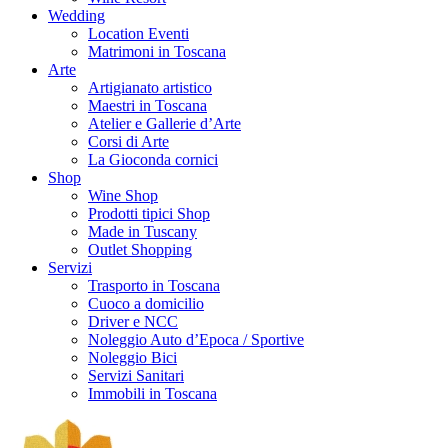
Wedding
Location Eventi
Matrimoni in Toscana
Arte
Artigianato artistico
Maestri in Toscana
Atelier e Gallerie d’Arte
Corsi di Arte
La Gioconda cornici
Shop
Wine Shop
Prodotti tipici Shop
Made in Tuscany
Outlet Shopping
Servizi
Trasporto in Toscana
Cuoco a domicilio
Driver e NCC
Noleggio Auto d’Epoca / Sportive
Noleggio Bici
Servizi Sanitari
Immobili in Toscana