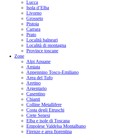
Lucca
Isola d’Elba
Livorno
Grosseto
Pistoia
Carrara
Prato
Località balneari
Località di montagna
Province toscane
Zone
Alpi Apuane
Amiata
Appennino Tosco-Emiliano
Area del Tufo
Aretino
Argentario
Casentino
Chianti
Colline Metallifere
Costa degli Etruschi
Crete Senesi
Elba e isole di Toscana
Empolese Valdelsa Montalbano
Firenze e area fiorentina