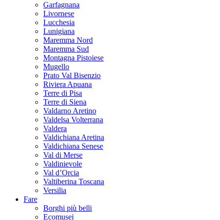
Garfagnana
Livornese
Lucchesia
Lunigiana
Maremma Nord
Maremma Sud
Montagna Pistoiese
Mugello
Prato Val Bisenzio
Riviera Apuana
Terre di Pisa
Terre di Siena
Valdarno Aretino
Valdelsa Volterrana
Valdera
Valdichiana Aretina
Valdichiana Senese
Val di Merse
Valdinievole
Val d’Orcia
Valtiberina Toscana
Versilia
Fare
Borghi più belli
Ecomusei