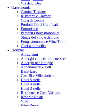
Via degli Dei
Gastronomia
Cantine Toscane
Ristoranti e Trattorie
Corsi di Cucina
Prodotti Tipici Certificati
Enoturismo
Percorsi Enogastronomici
Strade del vino e dell’olio
Enogastronomia e Wine Tour
Chef a domicilio
Dormire
Agriturismi
Alberghi con centro benessere
Alberghi per famiglie
Appartamenti e Loft
B&B lusso
Castelli e Ville storiche
Hotel 5 stelle
Hotel 4 stelle
Hotel 3 stelle
Residence e Case Vacanza
Resort e Relais
Ville
Wine Resort