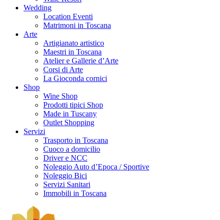
Wedding
Location Eventi
Matrimoni in Toscana
Arte
Artigianato artistico
Maestri in Toscana
Atelier e Gallerie d’Arte
Corsi di Arte
La Gioconda cornici
Shop
Wine Shop
Prodotti tipici Shop
Made in Tuscany
Outlet Shopping
Servizi
Trasporto in Toscana
Cuoco a domicilio
Driver e NCC
Noleggio Auto d’Epoca / Sportive
Noleggio Bici
Servizi Sanitari
Immobili in Toscana