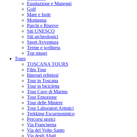
Equitazione e Maneggi
Golf
Mare e Isole
Montagna
Parchi e Riserve
Siti UNESCO
Siti archeologici
Sport Avventura
Terme e wellness
Top musei
Tours
TOSCANA TOURS
Film Tour
Itinerari religiosi
Tour in Toscana
Tour in bicicletta
Tour Cave di Marmo
Tour Emozione
Tour delle Miniere
Tour Laboratori Artistici
Trekking Escursionistico
Percorsi storici
Via Francigena
Via del Volto Santo
Via degli Abati