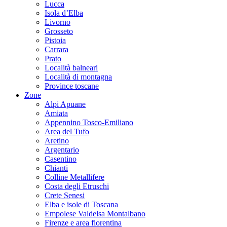
Lucca
Isola d’Elba
Livorno
Grosseto
Pistoia
Carrara
Prato
Località balneari
Località di montagna
Province toscane
Zone
Alpi Apuane
Amiata
Appennino Tosco-Emiliano
Area del Tufo
Aretino
Argentario
Casentino
Chianti
Colline Metallifere
Costa degli Etruschi
Crete Senesi
Elba e isole di Toscana
Empolese Valdelsa Montalbano
Firenze e area fiorentina