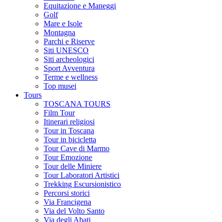
Equitazione e Maneggi
Golf
Mare e Isole
Montagna
Parchi e Riserve
Siti UNESCO
Siti archeologici
Sport Avventura
Terme e wellness
Top musei
Tours
TOSCANA TOURS
Film Tour
Itinerari religiosi
Tour in Toscana
Tour in bicicletta
Tour Cave di Marmo
Tour Emozione
Tour delle Miniere
Tour Laboratori Artistici
Trekking Escursionistico
Percorsi storici
Via Francigena
Via del Volto Santo
Via degli Abati