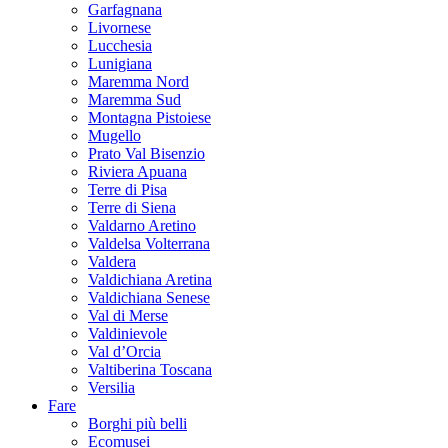
Garfagnana
Livornese
Lucchesia
Lunigiana
Maremma Nord
Maremma Sud
Montagna Pistoiese
Mugello
Prato Val Bisenzio
Riviera Apuana
Terre di Pisa
Terre di Siena
Valdarno Aretino
Valdelsa Volterrana
Valdera
Valdichiana Aretina
Valdichiana Senese
Val di Merse
Valdinievole
Val d’Orcia
Valtiberina Toscana
Versilia
Fare
Borghi più belli
Ecomusei