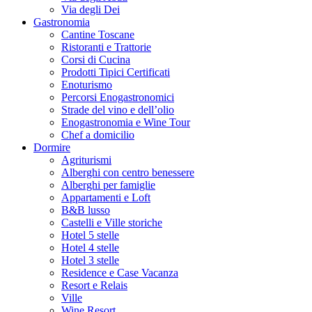
Via degli Dei
Gastronomia
Cantine Toscane
Ristoranti e Trattorie
Corsi di Cucina
Prodotti Tipici Certificati
Enoturismo
Percorsi Enogastronomici
Strade del vino e dell’olio
Enogastronomia e Wine Tour
Chef a domicilio
Dormire
Agriturismi
Alberghi con centro benessere
Alberghi per famiglie
Appartamenti e Loft
B&B lusso
Castelli e Ville storiche
Hotel 5 stelle
Hotel 4 stelle
Hotel 3 stelle
Residence e Case Vacanza
Resort e Relais
Ville
Wine Resort