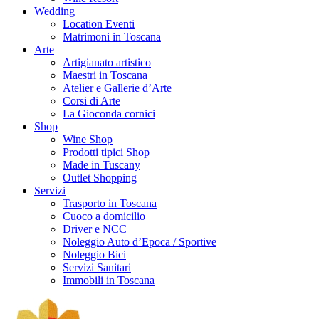
Wedding
Location Eventi
Matrimoni in Toscana
Arte
Artigianato artistico
Maestri in Toscana
Atelier e Gallerie d’Arte
Corsi di Arte
La Gioconda cornici
Shop
Wine Shop
Prodotti tipici Shop
Made in Tuscany
Outlet Shopping
Servizi
Trasporto in Toscana
Cuoco a domicilio
Driver e NCC
Noleggio Auto d’Epoca / Sportive
Noleggio Bici
Servizi Sanitari
Immobili in Toscana