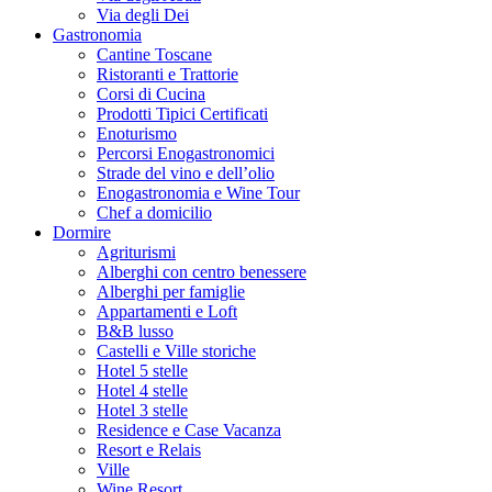
Via degli Dei
Gastronomia
Cantine Toscane
Ristoranti e Trattorie
Corsi di Cucina
Prodotti Tipici Certificati
Enoturismo
Percorsi Enogastronomici
Strade del vino e dell’olio
Enogastronomia e Wine Tour
Chef a domicilio
Dormire
Agriturismi
Alberghi con centro benessere
Alberghi per famiglie
Appartamenti e Loft
B&B lusso
Castelli e Ville storiche
Hotel 5 stelle
Hotel 4 stelle
Hotel 3 stelle
Residence e Case Vacanza
Resort e Relais
Ville
Wine Resort