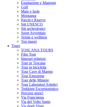
Equitazione e Maneggi
Golf
Mare e Isole
Montagna
Parchi e Riserve
Siti UNESCO
Siti archeologici
Sport Avventura
Terme e wellness
Top musei
Tours
TOSCANA TOURS
Film Tour
Itinerari religiosi
Tour in Toscana
Tour in bicicletta
Tour Cave di Marmo
Tour Emozione
Tour delle Miniere
Tour Laboratori Artistici
Trekking Escursionistico
Percorsi storici
Via Francigena
Via del Volto Santo
Via degli Abati