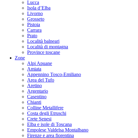
Lucca
Isola d’Elba
Livorno
Grosseto
Pistoia
Carrara
Prato
Località balneari
Località di montagna
Province toscane
Zone
Alpi Apuane
Amiata
Appennino Tosco-Emiliano
Area del Tufo
Aretino
Argentario
Casentino
Chianti
Colline Metallifere
Costa degli Etruschi
Crete Senesi
Elba e isole di Toscana
Empolese Valdelsa Montalbano
Firenze e area fiorentina