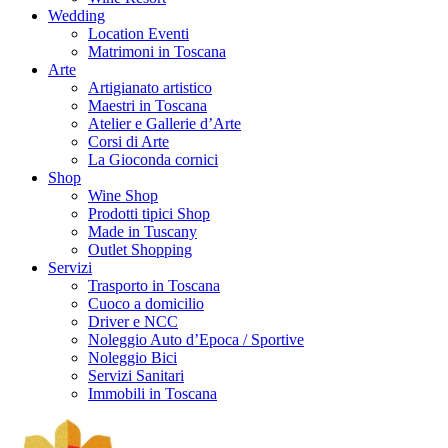
Wedding
Location Eventi
Matrimoni in Toscana
Arte
Artigianato artistico
Maestri in Toscana
Atelier e Gallerie d’Arte
Corsi di Arte
La Gioconda cornici
Shop
Wine Shop
Prodotti tipici Shop
Made in Tuscany
Outlet Shopping
Servizi
Trasporto in Toscana
Cuoco a domicilio
Driver e NCC
Noleggio Auto d’Epoca / Sportive
Noleggio Bici
Servizi Sanitari
Immobili in Toscana