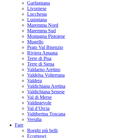
Garfagnana
Livornese
Lucchesia
Lunigiana
Maremma Nord
Maremma Sud
Montagna Pistoiese
Mugello
Prato Val Bisenzio
Riviera Apuana
Terre di Pisa
Terre di Siena
Valdarno Aretino
Valdelsa Volterrana
Valdera
Valdichiana Aretina
Valdichiana Senese
Val di Merse
Valdinievole
Val d’Orcia
Valtiberina Toscana
Versilia
Fare
Borghi più belli
Ecomusei