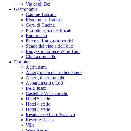
Via degli Dei
Gastronomia
Cantine Toscane
Ristoranti e Trattorie
Corsi di Cucina
Prodotti Tipici Certificati
Enoturismo
Percorsi Enogastronomici
Strade del vino e dell’olio
Enogastronomia e Wine Tour
Chef a domicilio
Dormire
Agriturismi
Alberghi con centro benessere
Alberghi per famiglie
Appartamenti e Loft
B&B lusso
Castelli e Ville storiche
Hotel 5 stelle
Hotel 4 stelle
Hotel 3 stelle
Residence e Case Vacanza
Resort e Relais
Ville
Wine Resort