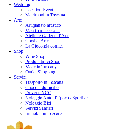
Wedding
Location Eventi
Matrimoni in Toscana
Arte
Artigianato artistico
Maestri in Toscana
Atelier e Gallerie d’Arte
Corsi di Arte
La Gioconda cornici
Shop
Wine Shop
Prodotti tipici Shop
Made in Tuscany
Outlet Shopping
Servizi
Trasporto in Toscana
Cuoco a domicilio
Driver e NCC
Noleggio Auto d’Epoca / Sportive
Noleggio Bici
Servizi Sanitari
Immobili in Toscana