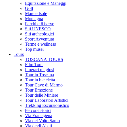
Equitazione e Maneggi
Golf
Mare e Isole
Montagna
Parchi e Riserve
Siti UNESCO
Siti archeologici
Sport Avventura
Terme e wellness
Top musei
Tours
TOSCANA TOURS
Film Tour
Itinerari religiosi
Tour in Toscana
Tour in bicicletta
Tour Cave di Marmo
Tour Emozione
Tour delle Miniere
Tour Laboratori Artistici
Trekking Escursionistico
Percorsi storici
Via Francigena
Via del Volto Santo
Via degli Abati