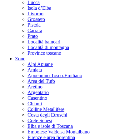
Lucca
Isola d’Elba
Livorno
Grosseto
Pistoia
Carrara
Prato
Località balneari
Località di montagna
Province toscane
Zone
Alpi Apuane
Amiata
Appennino Tosco-Emiliano
Area del Tufo
Aretino
Argentario
Casentino
Chianti
Colline Metallifere
Costa degli Etruschi
Crete Senesi
Elba e isole di Toscana
Empolese Valdelsa Montalbano
Firenze e area fiorentina