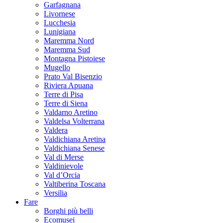
Garfagnana
Livornese
Lucchesia
Lunigiana
Maremma Nord
Maremma Sud
Montagna Pistoiese
Mugello
Prato Val Bisenzio
Riviera Apuana
Terre di Pisa
Terre di Siena
Valdarno Aretino
Valdelsa Volterrana
Valdera
Valdichiana Aretina
Valdichiana Senese
Val di Merse
Valdinievole
Val d’Orcia
Valtiberina Toscana
Versilia
Fare
Borghi più belli
Ecomusei