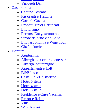
Via degli Dei
Gastronomia
Cantine Toscane
Ristoranti e Trattorie
Corsi di Cucina
Prodotti Tipici Certificati
Enoturismo
Percorsi Enogastronomici
Strade del vino e dell’olio
Enogastronomia e Wine Tour
Chef a domicilio
Dormire
Agriturismi
Alberghi con centro benessere
Alberghi per famiglie
Appartamenti e Loft
B&B lusso
Castelli e Ville storiche
Hotel 5 stelle
Hotel 4 stelle
Hotel 3 stelle
Residence e Case Vacanza
Resort e Relais
Ville
Wine Resort