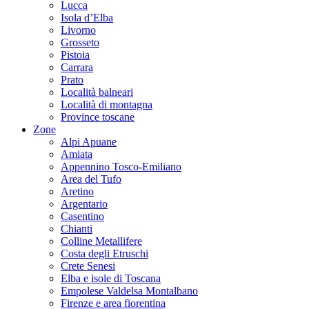
Lucca
Isola d’Elba
Livorno
Grosseto
Pistoia
Carrara
Prato
Località balneari
Località di montagna
Province toscane
Zone
Alpi Apuane
Amiata
Appennino Tosco-Emiliano
Area del Tufo
Aretino
Argentario
Casentino
Chianti
Colline Metallifere
Costa degli Etruschi
Crete Senesi
Elba e isole di Toscana
Empolese Valdelsa Montalbano
Firenze e area fiorentina