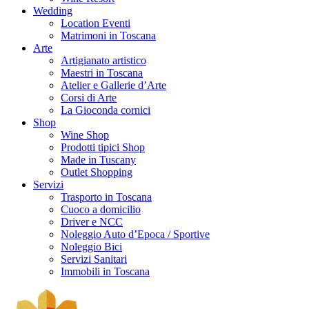
Wedding
Location Eventi
Matrimoni in Toscana
Arte
Artigianato artistico
Maestri in Toscana
Atelier e Gallerie d’Arte
Corsi di Arte
La Gioconda cornici
Shop
Wine Shop
Prodotti tipici Shop
Made in Tuscany
Outlet Shopping
Servizi
Trasporto in Toscana
Cuoco a domicilio
Driver e NCC
Noleggio Auto d’Epoca / Sportive
Noleggio Bici
Servizi Sanitari
Immobili in Toscana