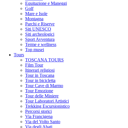
Equitazione e Maneggi
Golf
Mare e Isole
Montagna
Parchi e Riserve
Siti UNESCO
Siti archeologici
Sport Avventura
Terme e wellness
Top musei
Tours
TOSCANA TOURS
Film Tour
Itinerari religiosi
Tour in Toscana
Tour in bicicletta
Tour Cave di Marmo
Tour Emozione
Tour delle Miniere
Tour Laboratori Artistici
Trekking Escursionistico
Percorsi storici
Via Francigena
Via del Volto Santo
Via degli Abati