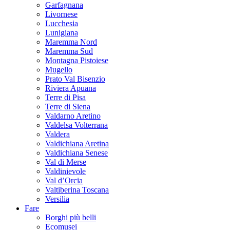
Garfagnana
Livornese
Lucchesia
Lunigiana
Maremma Nord
Maremma Sud
Montagna Pistoiese
Mugello
Prato Val Bisenzio
Riviera Apuana
Terre di Pisa
Terre di Siena
Valdarno Aretino
Valdelsa Volterrana
Valdera
Valdichiana Aretina
Valdichiana Senese
Val di Merse
Valdinievole
Val d’Orcia
Valtiberina Toscana
Versilia
Fare
Borghi più belli
Ecomusei