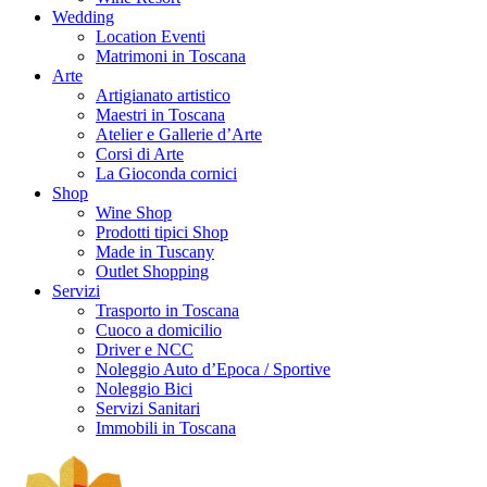
Wedding
Location Eventi
Matrimoni in Toscana
Arte
Artigianato artistico
Maestri in Toscana
Atelier e Gallerie d’Arte
Corsi di Arte
La Gioconda cornici
Shop
Wine Shop
Prodotti tipici Shop
Made in Tuscany
Outlet Shopping
Servizi
Trasporto in Toscana
Cuoco a domicilio
Driver e NCC
Noleggio Auto d’Epoca / Sportive
Noleggio Bici
Servizi Sanitari
Immobili in Toscana