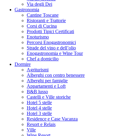
Via degli Dei
Gastronomia
Cantine Toscane
Ristoranti e Trattorie
Corsi di Cucina
Prodotti Tipici Certificati
Enoturismo
Percorsi Enogastronomici
Strade del vino e dell’olio
Enogastronomia e Wine Tour
Chef a domicilio
Dormire
Agriturismi
Alberghi con centro benessere
Alberghi per famiglie
Appartamenti e Loft
B&B lusso
Castelli e Ville storiche
Hotel 5 stelle
Hotel 4 stelle
Hotel 3 stelle
Residence e Case Vacanza
Resort e Relais
Ville
Wine Resort