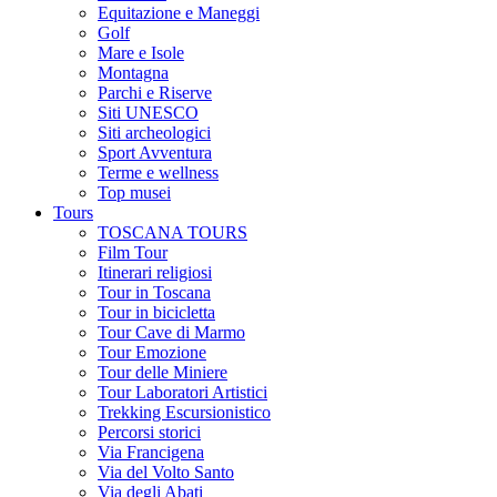
Equitazione e Maneggi
Golf
Mare e Isole
Montagna
Parchi e Riserve
Siti UNESCO
Siti archeologici
Sport Avventura
Terme e wellness
Top musei
Tours
TOSCANA TOURS
Film Tour
Itinerari religiosi
Tour in Toscana
Tour in bicicletta
Tour Cave di Marmo
Tour Emozione
Tour delle Miniere
Tour Laboratori Artistici
Trekking Escursionistico
Percorsi storici
Via Francigena
Via del Volto Santo
Via degli Abati