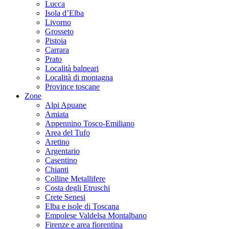
Lucca
Isola d’Elba
Livorno
Grosseto
Pistoia
Carrara
Prato
Località balneari
Località di montagna
Province toscane
Zone
Alpi Apuane
Amiata
Appennino Tosco-Emiliano
Area del Tufo
Aretino
Argentario
Casentino
Chianti
Colline Metallifere
Costa degli Etruschi
Crete Senesi
Elba e isole di Toscana
Empolese Valdelsa Montalbano
Firenze e area fiorentina