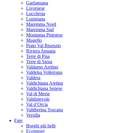
Garfagnana
Livornese
Lucchesia
Lunigiana
Maremma Nord
Maremma Sud
Montagna Pistoiese
Mugello
Prato Val Bisenzio
Riviera Apuana
Terre di Pisa
Terre di Siena
Valdarno Aretino
Valdelsa Volterrana
Valdera
Valdichiana Aretina
Valdichiana Senese
Val di Merse
Valdinievole
Val d’Orcia
Valtiberina Toscana
Versilia
Fare
Borghi più belli
Ecomusei