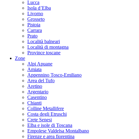
Lucca
Isola d’Elba
Livorno
Grosseto
Pistoia
Carrara
Prato
Località balneari
Località di montagna
Province toscane
Zone
Alpi Apuane
Amiata
Appennino Tosco-Emiliano
Area del Tufo
Aretino
Argentario
Casentino
Chianti
Colline Metallifere
Costa degli Etruschi
Crete Senesi
Elba e isole di Toscana
Empolese Valdelsa Montalbano
Firenze e area fiorentina