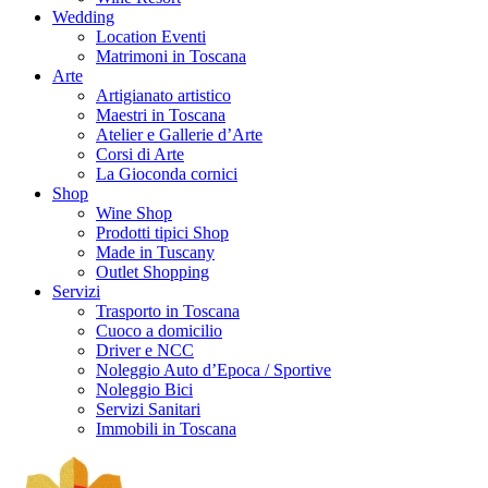
Wedding
Location Eventi
Matrimoni in Toscana
Arte
Artigianato artistico
Maestri in Toscana
Atelier e Gallerie d’Arte
Corsi di Arte
La Gioconda cornici
Shop
Wine Shop
Prodotti tipici Shop
Made in Tuscany
Outlet Shopping
Servizi
Trasporto in Toscana
Cuoco a domicilio
Driver e NCC
Noleggio Auto d’Epoca / Sportive
Noleggio Bici
Servizi Sanitari
Immobili in Toscana