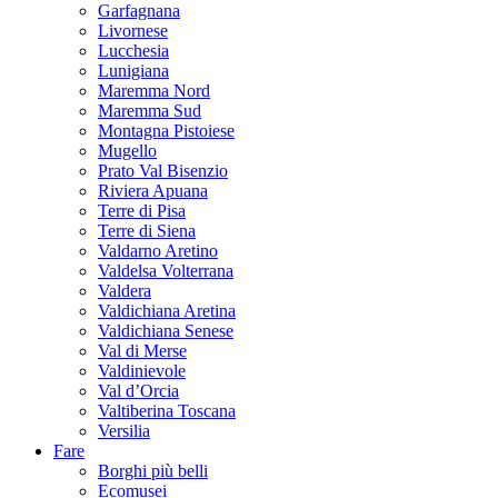
Garfagnana
Livornese
Lucchesia
Lunigiana
Maremma Nord
Maremma Sud
Montagna Pistoiese
Mugello
Prato Val Bisenzio
Riviera Apuana
Terre di Pisa
Terre di Siena
Valdarno Aretino
Valdelsa Volterrana
Valdera
Valdichiana Aretina
Valdichiana Senese
Val di Merse
Valdinievole
Val d’Orcia
Valtiberina Toscana
Versilia
Fare
Borghi più belli
Ecomusei