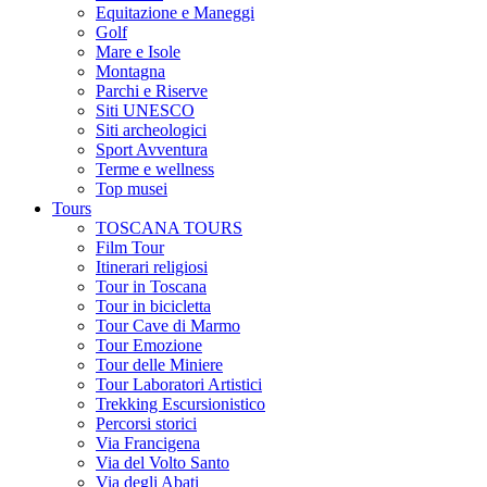
Equitazione e Maneggi
Golf
Mare e Isole
Montagna
Parchi e Riserve
Siti UNESCO
Siti archeologici
Sport Avventura
Terme e wellness
Top musei
Tours
TOSCANA TOURS
Film Tour
Itinerari religiosi
Tour in Toscana
Tour in bicicletta
Tour Cave di Marmo
Tour Emozione
Tour delle Miniere
Tour Laboratori Artistici
Trekking Escursionistico
Percorsi storici
Via Francigena
Via del Volto Santo
Via degli Abati