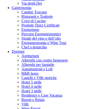
Via degli Dei
Gastronomia
Cantine Toscane
Ristoranti e Trattorie
Corsi di Cucina
Prodotti Tipici Certificati
Enoturismo
Percorsi Enogastronomici
Strade del vino e dell’olio
Enogastronomia e Wine Tour
Chef a domicilio
Dormire
Agriturismi
Alberghi con centro benessere
Alberghi per famiglie
Appartamenti e Loft
B&B lusso
Castelli e Ville storiche
Hotel 5 stelle
Hotel 4 stelle
Hotel 3 stelle
Residence e Case Vacanza
Resort e Relais
Ville
Wine Resort