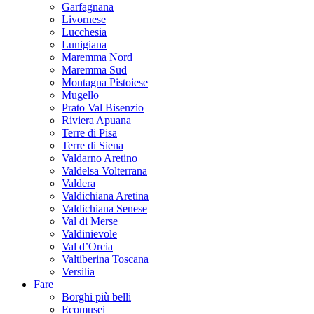
Garfagnana
Livornese
Lucchesia
Lunigiana
Maremma Nord
Maremma Sud
Montagna Pistoiese
Mugello
Prato Val Bisenzio
Riviera Apuana
Terre di Pisa
Terre di Siena
Valdarno Aretino
Valdelsa Volterrana
Valdera
Valdichiana Aretina
Valdichiana Senese
Val di Merse
Valdinievole
Val d’Orcia
Valtiberina Toscana
Versilia
Fare
Borghi più belli
Ecomusei