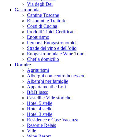
Via degli Dei
Gastronomia
Cantine Toscane
Ristoranti e Trattorie
Corsi di Cucina
Prodotti Tipici Certificati
Enoturismo
Percorsi Enogastronomici
Strade del vino e dell’olio
Enogastronomia e Wine Tour
Chef a domicilio
Dormire
Agriturismi
Alberghi con centro benessere
Alberghi per famiglie
Appartamenti e Loft
B&B lusso
Castelli e Ville storiche
Hotel 5 stelle
Hotel 4 stelle
Hotel 3 stelle
Residence e Case Vacanza
Resort e Relais
Ville
Wine Resort