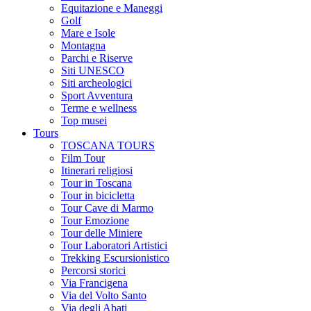
Equitazione e Maneggi
Golf
Mare e Isole
Montagna
Parchi e Riserve
Siti UNESCO
Siti archeologici
Sport Avventura
Terme e wellness
Top musei
Tours
TOSCANA TOURS
Film Tour
Itinerari religiosi
Tour in Toscana
Tour in bicicletta
Tour Cave di Marmo
Tour Emozione
Tour delle Miniere
Tour Laboratori Artistici
Trekking Escursionistico
Percorsi storici
Via Francigena
Via del Volto Santo
Via degli Abati