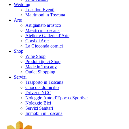
Wedding
Location Eventi
Matrimoni in Toscana
Arte
Artigianato artistico
Maestri in Toscana
Atelier e Gallerie d’Arte
Corsi di Arte
La Gioconda cornici
Shop
Wine Shop
Prodotti tipici Shop
Made in Tuscany
Outlet Shopping
Servizi
Trasporto in Toscana
Cuoco a domicilio
Driver e NCC
Noleggio Auto d’Epoca / Sportive
Noleggio Bici
Servizi Sanitari
Immobili in Toscana