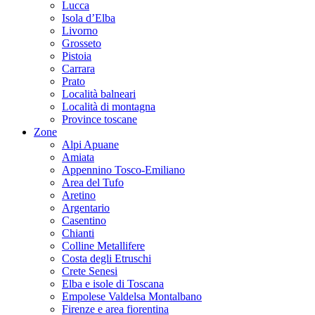
Lucca
Isola d’Elba
Livorno
Grosseto
Pistoia
Carrara
Prato
Località balneari
Località di montagna
Province toscane
Zone
Alpi Apuane
Amiata
Appennino Tosco-Emiliano
Area del Tufo
Aretino
Argentario
Casentino
Chianti
Colline Metallifere
Costa degli Etruschi
Crete Senesi
Elba e isole di Toscana
Empolese Valdelsa Montalbano
Firenze e area fiorentina