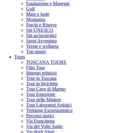
Equitazione e Maneggi
Golf
Mare e Isole
Montagna
Parchi e Riserve
Siti UNESCO
Siti archeologici
Sport Avventura
Terme e wellness
Top musei
Tours
TOSCANA TOURS
Film Tour
Itinerari religiosi
Tour in Toscana
Tour in bicicletta
Tour Cave di Marmo
Tour Emozione
Tour delle Miniere
Tour Laboratori Artistici
Trekking Escursionistico
Percorsi storici
Via Francigena
Via del Volto Santo
Via degli Abati