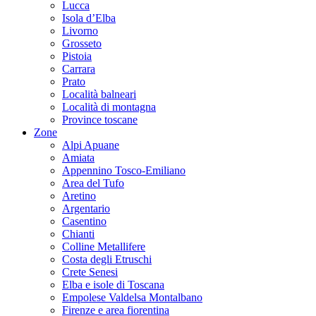
Lucca
Isola d’Elba
Livorno
Grosseto
Pistoia
Carrara
Prato
Località balneari
Località di montagna
Province toscane
Zone
Alpi Apuane
Amiata
Appennino Tosco-Emiliano
Area del Tufo
Aretino
Argentario
Casentino
Chianti
Colline Metallifere
Costa degli Etruschi
Crete Senesi
Elba e isole di Toscana
Empolese Valdelsa Montalbano
Firenze e area fiorentina