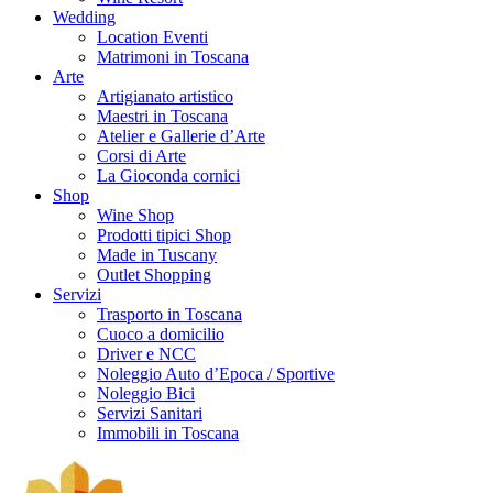
Wedding
Location Eventi
Matrimoni in Toscana
Arte
Artigianato artistico
Maestri in Toscana
Atelier e Gallerie d’Arte
Corsi di Arte
La Gioconda cornici
Shop
Wine Shop
Prodotti tipici Shop
Made in Tuscany
Outlet Shopping
Servizi
Trasporto in Toscana
Cuoco a domicilio
Driver e NCC
Noleggio Auto d’Epoca / Sportive
Noleggio Bici
Servizi Sanitari
Immobili in Toscana