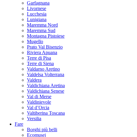
Garfagnana
Livornese
Lucchesia
Lunigiana
Maremma Nord
Maremma Sud
Montagna Pistoiese
Mugello
Prato Val Bisenzio
Riviera Apuana
Terre di Pisa
Terre di Siena
Valdarno Aretino
Valdelsa Volterrana
Valdera
Valdichiana Aretina
Valdichiana Senese
Val di Merse
Valdinievole
Val d’Orcia
Valtiberina Toscana
Versilia
Fare
Borghi più belli
Ecomusei