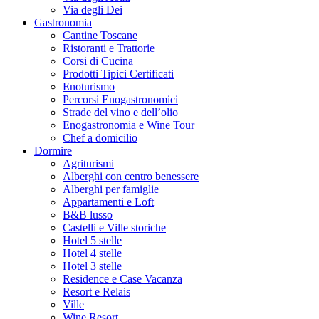
Via degli Dei
Gastronomia
Cantine Toscane
Ristoranti e Trattorie
Corsi di Cucina
Prodotti Tipici Certificati
Enoturismo
Percorsi Enogastronomici
Strade del vino e dell’olio
Enogastronomia e Wine Tour
Chef a domicilio
Dormire
Agriturismi
Alberghi con centro benessere
Alberghi per famiglie
Appartamenti e Loft
B&B lusso
Castelli e Ville storiche
Hotel 5 stelle
Hotel 4 stelle
Hotel 3 stelle
Residence e Case Vacanza
Resort e Relais
Ville
Wine Resort