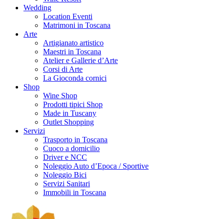
Wedding
Location Eventi
Matrimoni in Toscana
Arte
Artigianato artistico
Maestri in Toscana
Atelier e Gallerie d’Arte
Corsi di Arte
La Gioconda cornici
Shop
Wine Shop
Prodotti tipici Shop
Made in Tuscany
Outlet Shopping
Servizi
Trasporto in Toscana
Cuoco a domicilio
Driver e NCC
Noleggio Auto d’Epoca / Sportive
Noleggio Bici
Servizi Sanitari
Immobili in Toscana