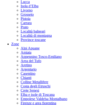
Lucca
Isola d’Elba
Livorno
Grosseto
Pistoia
Carrara
Prato
Località balneari
Località di montagna
Province toscane
Zone
Alpi Apuane
Amiata
Appennino Tosco-Emiliano
Area del Tufo
Aretino
Argentario
Casentino
Chianti
Colline Metallifere
Costa degli Etruschi
Crete Senesi
Elba e isole di Toscana
Empolese Valdelsa Montalbano
Firenze e area fiorentina