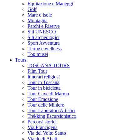
Equitazione e Maneggi
Golf
Mare e Isole
Montagna
Parchi e Riserve
Siti UNESCO
Siti archeologici
Sport Avventura
Terme e wellness
Top musei
Tours
TOSCANA TOURS
Film Tour
Itinerari religiosi
Tour in Toscana
Tour in bicicletta
Tour Cave di Marmo
Tour Emozione
Tour delle Miniere
Tour Laboratori Artistici
Trekking Escursionistico
Percorsi storici
Via Francigena
Via del Volto Santo
Via degli Abati