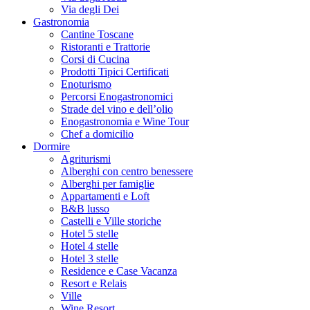
Via degli Dei
Gastronomia
Cantine Toscane
Ristoranti e Trattorie
Corsi di Cucina
Prodotti Tipici Certificati
Enoturismo
Percorsi Enogastronomici
Strade del vino e dell’olio
Enogastronomia e Wine Tour
Chef a domicilio
Dormire
Agriturismi
Alberghi con centro benessere
Alberghi per famiglie
Appartamenti e Loft
B&B lusso
Castelli e Ville storiche
Hotel 5 stelle
Hotel 4 stelle
Hotel 3 stelle
Residence e Case Vacanza
Resort e Relais
Ville
Wine Resort