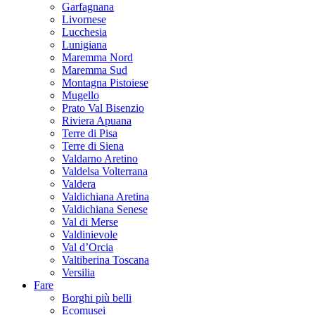
Garfagnana
Livornese
Lucchesia
Lunigiana
Maremma Nord
Maremma Sud
Montagna Pistoiese
Mugello
Prato Val Bisenzio
Riviera Apuana
Terre di Pisa
Terre di Siena
Valdarno Aretino
Valdelsa Volterrana
Valdera
Valdichiana Aretina
Valdichiana Senese
Val di Merse
Valdinievole
Val d’Orcia
Valtiberina Toscana
Versilia
Fare
Borghi più belli
Ecomusei