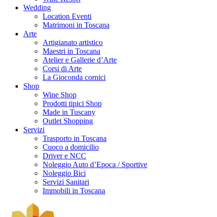
Wedding
Location Eventi
Matrimoni in Toscana
Arte
Artigianato artistico
Maestri in Toscana
Atelier e Gallerie d’Arte
Corsi di Arte
La Gioconda cornici
Shop
Wine Shop
Prodotti tipici Shop
Made in Tuscany
Outlet Shopping
Servizi
Trasporto in Toscana
Cuoco a domicilio
Driver e NCC
Noleggio Auto d’Epoca / Sportive
Noleggio Bici
Servizi Sanitari
Immobili in Toscana