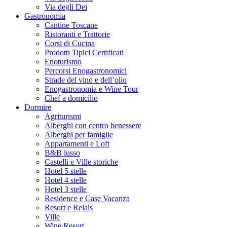
Via degli Dei
Gastronomia
Cantine Toscane
Ristoranti e Trattorie
Corsi di Cucina
Prodotti Tipici Certificati
Enoturismo
Percorsi Enogastronomici
Strade del vino e dell’olio
Enogastronomia e Wine Tour
Chef a domicilio
Dormire
Agriturismi
Alberghi con centro benessere
Alberghi per famiglie
Appartamenti e Loft
B&B lusso
Castelli e Ville storiche
Hotel 5 stelle
Hotel 4 stelle
Hotel 3 stelle
Residence e Case Vacanza
Resort e Relais
Ville
Wine Resort