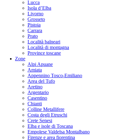
Lucca
Isola d’Elba
Livorno
Grosseto
Pistoia
Carrara
Prato
Località balneari
Località di montagna
Province toscane
Zone
Alpi Apuane
Amiata
Appennino Tosco-Emiliano
Area del Tufo
Aretino
Argentario
Casentino
Chianti
Colline Metallifere
Costa degli Etruschi
Crete Senesi
Elba e isole di Toscana
Empolese Valdelsa Montalbano
Firenze e area fiorentina