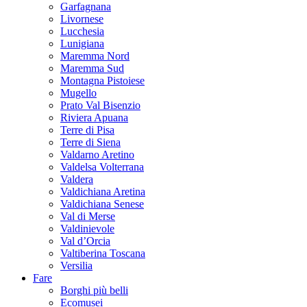
Garfagnana
Livornese
Lucchesia
Lunigiana
Maremma Nord
Maremma Sud
Montagna Pistoiese
Mugello
Prato Val Bisenzio
Riviera Apuana
Terre di Pisa
Terre di Siena
Valdarno Aretino
Valdelsa Volterrana
Valdera
Valdichiana Aretina
Valdichiana Senese
Val di Merse
Valdinievole
Val d’Orcia
Valtiberina Toscana
Versilia
Fare
Borghi più belli
Ecomusei