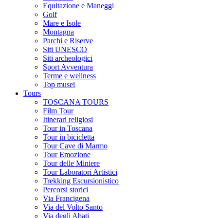
Equitazione e Maneggi
Golf
Mare e Isole
Montagna
Parchi e Riserve
Siti UNESCO
Siti archeologici
Sport Avventura
Terme e wellness
Top musei
Tours
TOSCANA TOURS
Film Tour
Itinerari religiosi
Tour in Toscana
Tour in bicicletta
Tour Cave di Marmo
Tour Emozione
Tour delle Miniere
Tour Laboratori Artistici
Trekking Escursionistico
Percorsi storici
Via Francigena
Via del Volto Santo
Via degli Abati