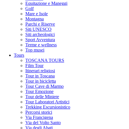
Equitazione e Maneggi
Golf
Mare e Isole
Montagna
Parchi e Riserve
Siti UNESCO
Siti archeologici
Sport Avventura
Terme e wellness
Top musei
Tours
TOSCANA TOURS
Film Tour
Itinerari religiosi
Tour in Toscana
Tour in bicicletta
Tour Cave di Marmo
Tour Emozione
Tour delle Miniere
Tour Laboratori Artistici
Trekking Escursionistico
Percorsi storici
Via Francigena
Via del Volto Santo
Via degli Abati