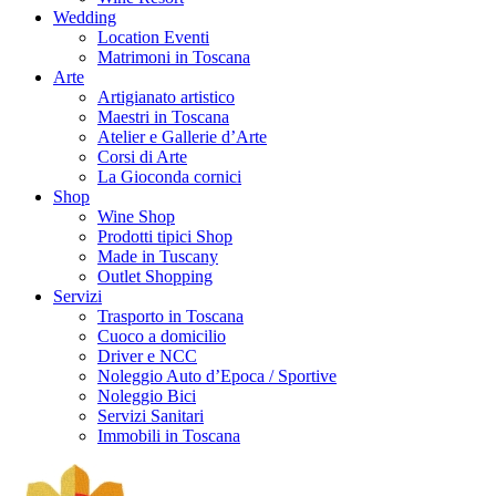
Wedding
Location Eventi
Matrimoni in Toscana
Arte
Artigianato artistico
Maestri in Toscana
Atelier e Gallerie d’Arte
Corsi di Arte
La Gioconda cornici
Shop
Wine Shop
Prodotti tipici Shop
Made in Tuscany
Outlet Shopping
Servizi
Trasporto in Toscana
Cuoco a domicilio
Driver e NCC
Noleggio Auto d’Epoca / Sportive
Noleggio Bici
Servizi Sanitari
Immobili in Toscana