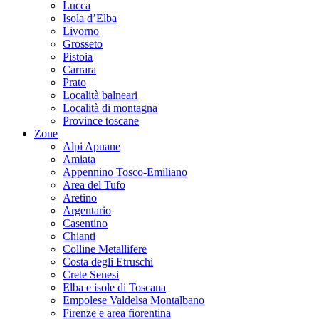
Lucca
Isola d’Elba
Livorno
Grosseto
Pistoia
Carrara
Prato
Località balneari
Località di montagna
Province toscane
Zone
Alpi Apuane
Amiata
Appennino Tosco-Emiliano
Area del Tufo
Aretino
Argentario
Casentino
Chianti
Colline Metallifere
Costa degli Etruschi
Crete Senesi
Elba e isole di Toscana
Empolese Valdelsa Montalbano
Firenze e area fiorentina