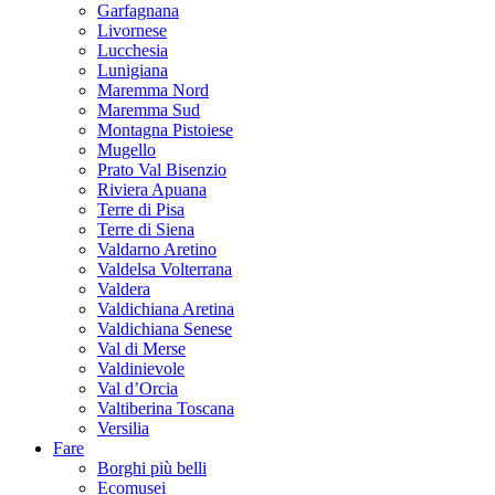
Garfagnana
Livornese
Lucchesia
Lunigiana
Maremma Nord
Maremma Sud
Montagna Pistoiese
Mugello
Prato Val Bisenzio
Riviera Apuana
Terre di Pisa
Terre di Siena
Valdarno Aretino
Valdelsa Volterrana
Valdera
Valdichiana Aretina
Valdichiana Senese
Val di Merse
Valdinievole
Val d’Orcia
Valtiberina Toscana
Versilia
Fare
Borghi più belli
Ecomusei