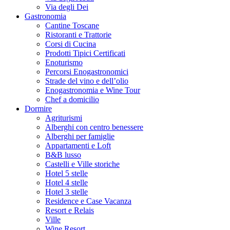
Via degli Dei
Gastronomia
Cantine Toscane
Ristoranti e Trattorie
Corsi di Cucina
Prodotti Tipici Certificati
Enoturismo
Percorsi Enogastronomici
Strade del vino e dell’olio
Enogastronomia e Wine Tour
Chef a domicilio
Dormire
Agriturismi
Alberghi con centro benessere
Alberghi per famiglie
Appartamenti e Loft
B&B lusso
Castelli e Ville storiche
Hotel 5 stelle
Hotel 4 stelle
Hotel 3 stelle
Residence e Case Vacanza
Resort e Relais
Ville
Wine Resort