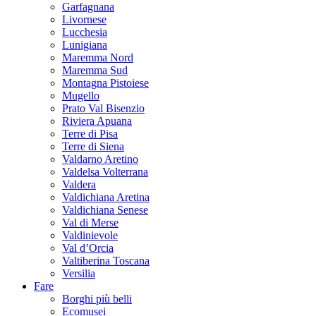
Garfagnana
Livornese
Lucchesia
Lunigiana
Maremma Nord
Maremma Sud
Montagna Pistoiese
Mugello
Prato Val Bisenzio
Riviera Apuana
Terre di Pisa
Terre di Siena
Valdarno Aretino
Valdelsa Volterrana
Valdera
Valdichiana Aretina
Valdichiana Senese
Val di Merse
Valdinievole
Val d’Orcia
Valtiberina Toscana
Versilia
Fare
Borghi più belli
Ecomusei