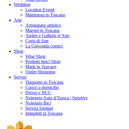
Wedding
Location Eventi
Matrimoni in Toscana
Arte
Artigianato artistico
Maestri in Toscana
Atelier e Gallerie d’Arte
Corsi di Arte
La Gioconda cornici
Shop
Wine Shop
Prodotti tipici Shop
Made in Tuscany
Outlet Shopping
Servizi
Trasporto in Toscana
Cuoco a domicilio
Driver e NCC
Noleggio Auto d’Epoca / Sportive
Noleggio Bici
Servizi Sanitari
Immobili in Toscana