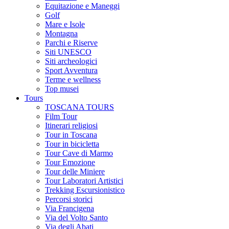
Equitazione e Maneggi
Golf
Mare e Isole
Montagna
Parchi e Riserve
Siti UNESCO
Siti archeologici
Sport Avventura
Terme e wellness
Top musei
Tours
TOSCANA TOURS
Film Tour
Itinerari religiosi
Tour in Toscana
Tour in bicicletta
Tour Cave di Marmo
Tour Emozione
Tour delle Miniere
Tour Laboratori Artistici
Trekking Escursionistico
Percorsi storici
Via Francigena
Via del Volto Santo
Via degli Abati