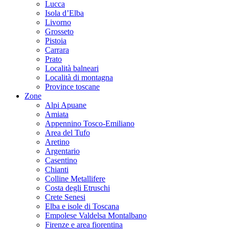
Lucca
Isola d’Elba
Livorno
Grosseto
Pistoia
Carrara
Prato
Località balneari
Località di montagna
Province toscane
Zone
Alpi Apuane
Amiata
Appennino Tosco-Emiliano
Area del Tufo
Aretino
Argentario
Casentino
Chianti
Colline Metallifere
Costa degli Etruschi
Crete Senesi
Elba e isole di Toscana
Empolese Valdelsa Montalbano
Firenze e area fiorentina