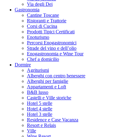
Via degli Dei
Gastronomia
Cantine Toscane
Ristoranti e Trattorie
Corsi di Cucina
Prodotti Tipici Certificati
Enoturismo
Percorsi Enogastronomici
Strade del vino e dell’olio
Enogastronomia e Wine Tour
Chef a domicilio
Dormire
Agriturismi
Alberghi con centro benessere
Alberghi per famiglie
Appartamenti e Loft
B&B lusso
Castelli e Ville storiche
Hotel 5 stelle
Hotel 4 stelle
Hotel 3 stelle
Residence e Case Vacanza
Resort e Relais
Ville
Wine Resort