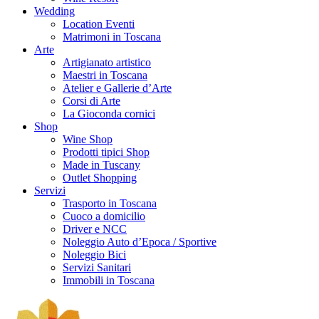
Wedding
Location Eventi
Matrimoni in Toscana
Arte
Artigianato artistico
Maestri in Toscana
Atelier e Gallerie d’Arte
Corsi di Arte
La Gioconda cornici
Shop
Wine Shop
Prodotti tipici Shop
Made in Tuscany
Outlet Shopping
Servizi
Trasporto in Toscana
Cuoco a domicilio
Driver e NCC
Noleggio Auto d’Epoca / Sportive
Noleggio Bici
Servizi Sanitari
Immobili in Toscana