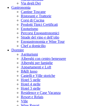
Via degli Dei
Gastronomia
Cantine Toscane
Ristoranti e Trattorie
Corsi di Cucina
Prodotti Tipici Certificati
Enoturismo
Percorsi Enogastronomici
Strade del vino e dell’olio
Enogastronomia e Wine Tour
Chef a domicilio
Dormire
Agriturismi
Alberghi con centro benessere
Alberghi per famiglie
Appartamenti e Loft
B&B lusso
Castelli e Ville storiche
Hotel 5 stelle
Hotel 4 stelle
Hotel 3 stelle
Residence e Case Vacanza
Resort e Relais
Ville
Wine Resort