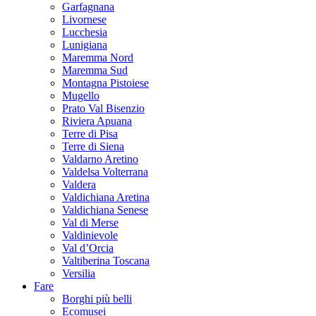
Garfagnana
Livornese
Lucchesia
Lunigiana
Maremma Nord
Maremma Sud
Montagna Pistoiese
Mugello
Prato Val Bisenzio
Riviera Apuana
Terre di Pisa
Terre di Siena
Valdarno Aretino
Valdelsa Volterrana
Valdera
Valdichiana Aretina
Valdichiana Senese
Val di Merse
Valdinievole
Val d’Orcia
Valtiberina Toscana
Versilia
Fare
Borghi più belli
Ecomusei