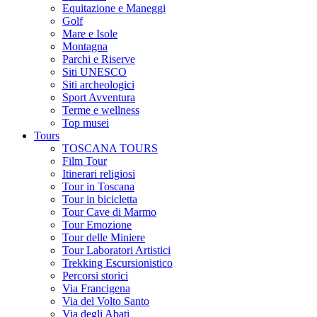
Equitazione e Maneggi
Golf
Mare e Isole
Montagna
Parchi e Riserve
Siti UNESCO
Siti archeologici
Sport Avventura
Terme e wellness
Top musei
Tours
TOSCANA TOURS
Film Tour
Itinerari religiosi
Tour in Toscana
Tour in bicicletta
Tour Cave di Marmo
Tour Emozione
Tour delle Miniere
Tour Laboratori Artistici
Trekking Escursionistico
Percorsi storici
Via Francigena
Via del Volto Santo
Via degli Abati