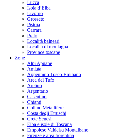
Lucca
Isola d’Elba
Livorno
Grosseto
Pistoia
Carrara
Prato
Località balneari
Località di montagna
Province toscane
Zone
Alpi Apuane
Amiata
Appennino Tosco-Emiliano
Area del Tufo
Aretino
Argentario
Casentino
Chianti
Colline Metallifere
Costa degli Etruschi
Crete Senesi
Elba e isole di Toscana
Empolese Valdelsa Montalbano
Firenze e area fiorentina