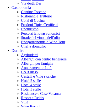
Via degli Dei
Gastronomia
Cantine Toscane
Ristoranti e Trattorie
Corsi di Cucina
Prodotti Tipici Certificati
Enoturismo
Percorsi Enogastronomici
Strade del vino e dell’olio
Enogastronomia e Wine Tour
Chef a domicilio
Dormire
Agriturismi
Alberghi con centro benessere
Alberghi per famiglie
Appartamenti e Loft
B&B lusso
Castelli e Ville storiche
Hotel 5 stelle
Hotel 4 stelle
Hotel 3 stelle
Residence e Case Vacanza
Resort e Relais
Ville
Wine Resort