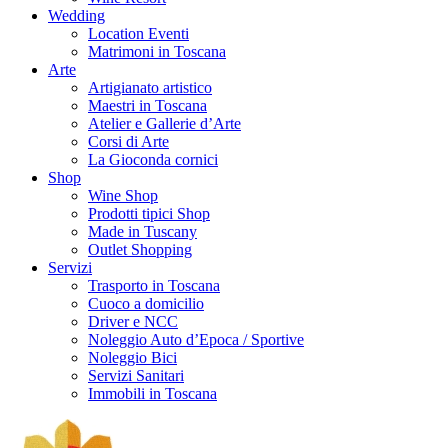
Wedding
Location Eventi
Matrimoni in Toscana
Arte
Artigianato artistico
Maestri in Toscana
Atelier e Gallerie d’Arte
Corsi di Arte
La Gioconda cornici
Shop
Wine Shop
Prodotti tipici Shop
Made in Tuscany
Outlet Shopping
Servizi
Trasporto in Toscana
Cuoco a domicilio
Driver e NCC
Noleggio Auto d’Epoca / Sportive
Noleggio Bici
Servizi Sanitari
Immobili in Toscana