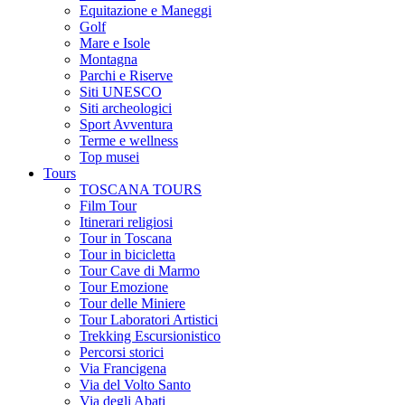
Equitazione e Maneggi
Golf
Mare e Isole
Montagna
Parchi e Riserve
Siti UNESCO
Siti archeologici
Sport Avventura
Terme e wellness
Top musei
Tours
TOSCANA TOURS
Film Tour
Itinerari religiosi
Tour in Toscana
Tour in bicicletta
Tour Cave di Marmo
Tour Emozione
Tour delle Miniere
Tour Laboratori Artistici
Trekking Escursionistico
Percorsi storici
Via Francigena
Via del Volto Santo
Via degli Abati