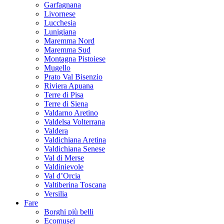
Garfagnana
Livornese
Lucchesia
Lunigiana
Maremma Nord
Maremma Sud
Montagna Pistoiese
Mugello
Prato Val Bisenzio
Riviera Apuana
Terre di Pisa
Terre di Siena
Valdarno Aretino
Valdelsa Volterrana
Valdera
Valdichiana Aretina
Valdichiana Senese
Val di Merse
Valdinievole
Val d’Orcia
Valtiberina Toscana
Versilia
Fare
Borghi più belli
Ecomusei