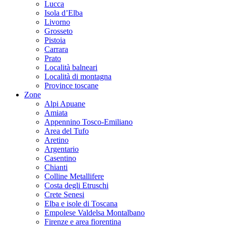
Lucca
Isola d’Elba
Livorno
Grosseto
Pistoia
Carrara
Prato
Località balneari
Località di montagna
Province toscane
Zone
Alpi Apuane
Amiata
Appennino Tosco-Emiliano
Area del Tufo
Aretino
Argentario
Casentino
Chianti
Colline Metallifere
Costa degli Etruschi
Crete Senesi
Elba e isole di Toscana
Empolese Valdelsa Montalbano
Firenze e area fiorentina