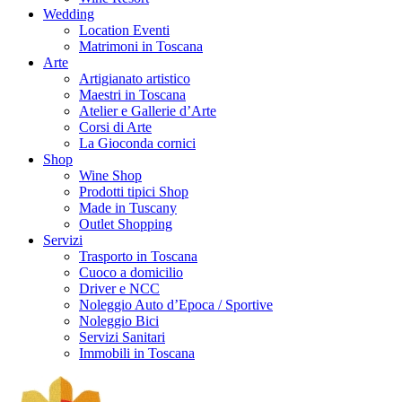
Wedding
Location Eventi
Matrimoni in Toscana
Arte
Artigianato artistico
Maestri in Toscana
Atelier e Gallerie d’Arte
Corsi di Arte
La Gioconda cornici
Shop
Wine Shop
Prodotti tipici Shop
Made in Tuscany
Outlet Shopping
Servizi
Trasporto in Toscana
Cuoco a domicilio
Driver e NCC
Noleggio Auto d’Epoca / Sportive
Noleggio Bici
Servizi Sanitari
Immobili in Toscana