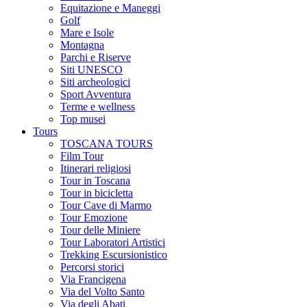
Equitazione e Maneggi
Golf
Mare e Isole
Montagna
Parchi e Riserve
Siti UNESCO
Siti archeologici
Sport Avventura
Terme e wellness
Top musei
Tours
TOSCANA TOURS
Film Tour
Itinerari religiosi
Tour in Toscana
Tour in bicicletta
Tour Cave di Marmo
Tour Emozione
Tour delle Miniere
Tour Laboratori Artistici
Trekking Escursionistico
Percorsi storici
Via Francigena
Via del Volto Santo
Via degli Abati