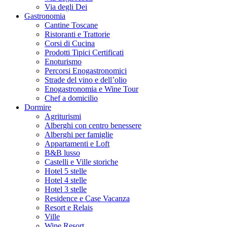
Via degli Dei
Gastronomia
Cantine Toscane
Ristoranti e Trattorie
Corsi di Cucina
Prodotti Tipici Certificati
Enoturismo
Percorsi Enogastronomici
Strade del vino e dell’olio
Enogastronomia e Wine Tour
Chef a domicilio
Dormire
Agriturismi
Alberghi con centro benessere
Alberghi per famiglie
Appartamenti e Loft
B&B lusso
Castelli e Ville storiche
Hotel 5 stelle
Hotel 4 stelle
Hotel 3 stelle
Residence e Case Vacanza
Resort e Relais
Ville
Wine Resort