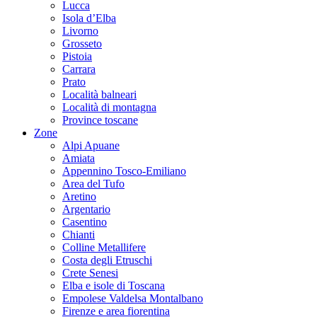
Lucca
Isola d’Elba
Livorno
Grosseto
Pistoia
Carrara
Prato
Località balneari
Località di montagna
Province toscane
Zone
Alpi Apuane
Amiata
Appennino Tosco-Emiliano
Area del Tufo
Aretino
Argentario
Casentino
Chianti
Colline Metallifere
Costa degli Etruschi
Crete Senesi
Elba e isole di Toscana
Empolese Valdelsa Montalbano
Firenze e area fiorentina