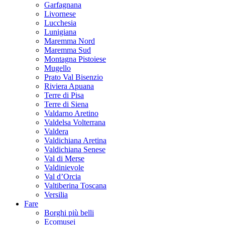
Garfagnana
Livornese
Lucchesia
Lunigiana
Maremma Nord
Maremma Sud
Montagna Pistoiese
Mugello
Prato Val Bisenzio
Riviera Apuana
Terre di Pisa
Terre di Siena
Valdarno Aretino
Valdelsa Volterrana
Valdera
Valdichiana Aretina
Valdichiana Senese
Val di Merse
Valdinievole
Val d’Orcia
Valtiberina Toscana
Versilia
Fare
Borghi più belli
Ecomusei