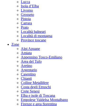
Lucca
Isola d’Elba
Livorno
Grosseto
Pistoia
Carrara
Prato
Località balneari
Località di montagna
Province toscane
Zone
Alpi Apuane
Amiata
Appennino Tosco-Emiliano
Area del Tufo
Aretino
Argentario
Casentino
Chianti
Colline Metallifere
Costa degli Etruschi
Crete Senesi
Elba e isole di Toscana
Empolese Valdelsa Montalbano
Firenze e area fiorentina