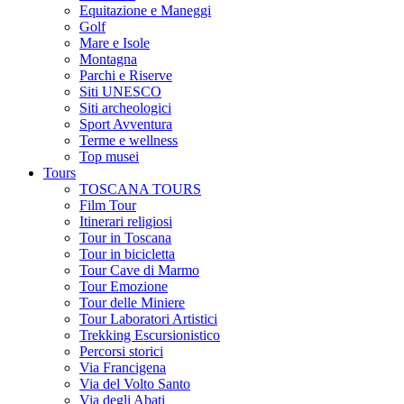
Equitazione e Maneggi
Golf
Mare e Isole
Montagna
Parchi e Riserve
Siti UNESCO
Siti archeologici
Sport Avventura
Terme e wellness
Top musei
Tours
TOSCANA TOURS
Film Tour
Itinerari religiosi
Tour in Toscana
Tour in bicicletta
Tour Cave di Marmo
Tour Emozione
Tour delle Miniere
Tour Laboratori Artistici
Trekking Escursionistico
Percorsi storici
Via Francigena
Via del Volto Santo
Via degli Abati