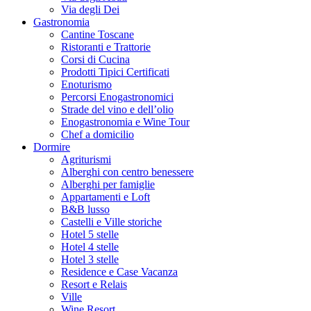
Via degli Dei
Gastronomia
Cantine Toscane
Ristoranti e Trattorie
Corsi di Cucina
Prodotti Tipici Certificati
Enoturismo
Percorsi Enogastronomici
Strade del vino e dell’olio
Enogastronomia e Wine Tour
Chef a domicilio
Dormire
Agriturismi
Alberghi con centro benessere
Alberghi per famiglie
Appartamenti e Loft
B&B lusso
Castelli e Ville storiche
Hotel 5 stelle
Hotel 4 stelle
Hotel 3 stelle
Residence e Case Vacanza
Resort e Relais
Ville
Wine Resort