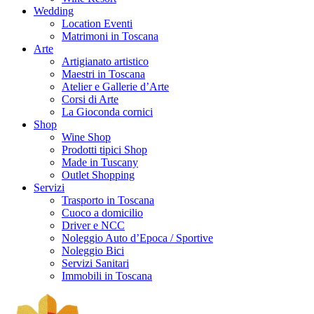
Wedding
Location Eventi
Matrimoni in Toscana
Arte
Artigianato artistico
Maestri in Toscana
Atelier e Gallerie d’Arte
Corsi di Arte
La Gioconda cornici
Shop
Wine Shop
Prodotti tipici Shop
Made in Tuscany
Outlet Shopping
Servizi
Trasporto in Toscana
Cuoco a domicilio
Driver e NCC
Noleggio Auto d’Epoca / Sportive
Noleggio Bici
Servizi Sanitari
Immobili in Toscana