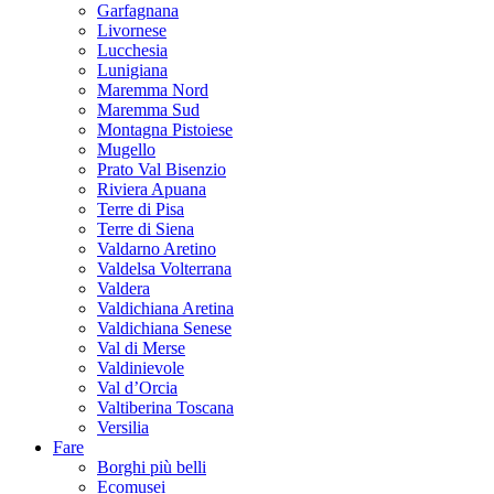
Garfagnana
Livornese
Lucchesia
Lunigiana
Maremma Nord
Maremma Sud
Montagna Pistoiese
Mugello
Prato Val Bisenzio
Riviera Apuana
Terre di Pisa
Terre di Siena
Valdarno Aretino
Valdelsa Volterrana
Valdera
Valdichiana Aretina
Valdichiana Senese
Val di Merse
Valdinievole
Val d’Orcia
Valtiberina Toscana
Versilia
Fare
Borghi più belli
Ecomusei