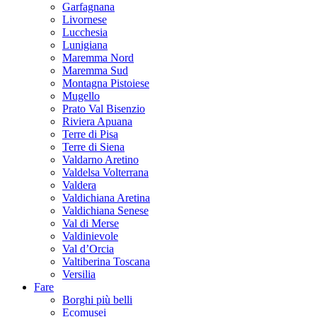
Garfagnana
Livornese
Lucchesia
Lunigiana
Maremma Nord
Maremma Sud
Montagna Pistoiese
Mugello
Prato Val Bisenzio
Riviera Apuana
Terre di Pisa
Terre di Siena
Valdarno Aretino
Valdelsa Volterrana
Valdera
Valdichiana Aretina
Valdichiana Senese
Val di Merse
Valdinievole
Val d’Orcia
Valtiberina Toscana
Versilia
Fare
Borghi più belli
Ecomusei