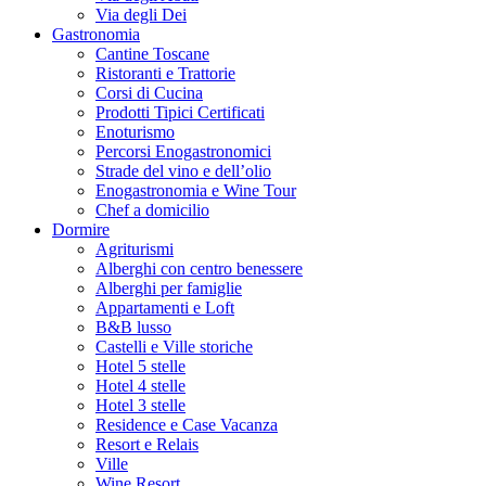
Via degli Dei
Gastronomia
Cantine Toscane
Ristoranti e Trattorie
Corsi di Cucina
Prodotti Tipici Certificati
Enoturismo
Percorsi Enogastronomici
Strade del vino e dell’olio
Enogastronomia e Wine Tour
Chef a domicilio
Dormire
Agriturismi
Alberghi con centro benessere
Alberghi per famiglie
Appartamenti e Loft
B&B lusso
Castelli e Ville storiche
Hotel 5 stelle
Hotel 4 stelle
Hotel 3 stelle
Residence e Case Vacanza
Resort e Relais
Ville
Wine Resort