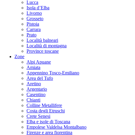
Lucca
Isola d’Elba
Livorno
Grosseto
Pistoia
Carrara
Prato
Località balneari
Località di montagna
Province toscane
Zone
Alpi Apuane
Amiata
Appennino Tosco-Emiliano
Area del Tufo
Aretino
Argentario
Casentino
Chianti
Colline Metallifere
Costa degli Etruschi
Crete Senesi
Elba e isole di Toscana
Empolese Valdelsa Montalbano
Firenze e area fiorentina