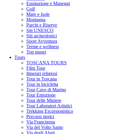
Equitazione e Maneggi
Golf
Mare e Isole
Montagna
Parchi e Riserve
Siti UNESCO
Siti archeologici
Sport Avventura
Terme e wellness
Top musei
Tours
TOSCANA TOURS
Film Tour
Itinerari religiosi
Tour in Toscana
Tour in bicicletta
Tour Cave di Marmo
Tour Emozione
Tour delle Miniere
Tour Laboratori Artistici
Trekking Escursionistico
Percorsi storici
Via Francigena
Via del Volto Santo
Via degli Abati