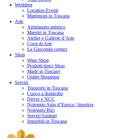
Wedding
Location Eventi
Matrimoni in Toscana
Arte
Artigianato artistico
Maestri in Toscana
Atelier e Gallerie d’Arte
Corsi di Arte
La Gioconda cornici
Shop
Wine Shop
Prodotti tipici Shop
Made in Tuscany
Outlet Shopping
Servizi
Trasporto in Toscana
Cuoco a domicilio
Driver e NCC
Noleggio Auto d’Epoca / Sportive
Noleggio Bici
Servizi Sanitari
Immobili in Toscana