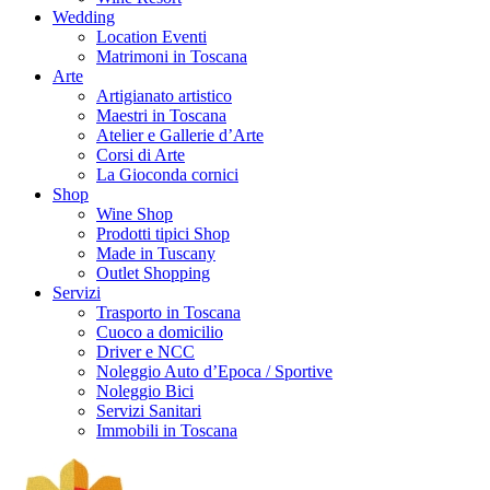
Wedding
Location Eventi
Matrimoni in Toscana
Arte
Artigianato artistico
Maestri in Toscana
Atelier e Gallerie d’Arte
Corsi di Arte
La Gioconda cornici
Shop
Wine Shop
Prodotti tipici Shop
Made in Tuscany
Outlet Shopping
Servizi
Trasporto in Toscana
Cuoco a domicilio
Driver e NCC
Noleggio Auto d’Epoca / Sportive
Noleggio Bici
Servizi Sanitari
Immobili in Toscana