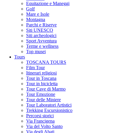
Equitazione e Maneggi
Golf
Mare e Isole
Montagna
Parchi e Riserve
Siti UNESCO
Siti archeologici
Sport Avventura
Terme e wellness
Top musei
Tours
TOSCANA TOURS
Film Tour
Itinerari religiosi
Tour in Toscana
Tour in bicicletta
Tour Cave di Marmo
Tour Emozione
Tour delle Miniere
Tour Laboratori Artistici
Trekking Escursionistico
Percorsi storici
Via Francigena
Via del Volto Santo
Via degli Abati