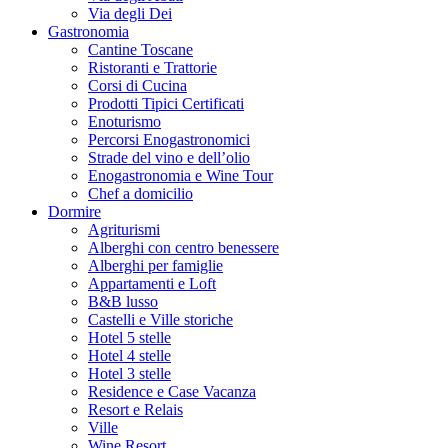
Via degli Dei
Gastronomia
Cantine Toscane
Ristoranti e Trattorie
Corsi di Cucina
Prodotti Tipici Certificati
Enoturismo
Percorsi Enogastronomici
Strade del vino e dell’olio
Enogastronomia e Wine Tour
Chef a domicilio
Dormire
Agriturismi
Alberghi con centro benessere
Alberghi per famiglie
Appartamenti e Loft
B&B lusso
Castelli e Ville storiche
Hotel 5 stelle
Hotel 4 stelle
Hotel 3 stelle
Residence e Case Vacanza
Resort e Relais
Ville
Wine Resort