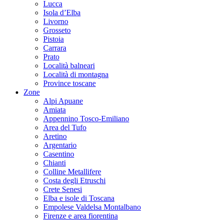
Lucca
Isola d’Elba
Livorno
Grosseto
Pistoia
Carrara
Prato
Località balneari
Località di montagna
Province toscane
Zone
Alpi Apuane
Amiata
Appennino Tosco-Emiliano
Area del Tufo
Aretino
Argentario
Casentino
Chianti
Colline Metallifere
Costa degli Etruschi
Crete Senesi
Elba e isole di Toscana
Empolese Valdelsa Montalbano
Firenze e area fiorentina