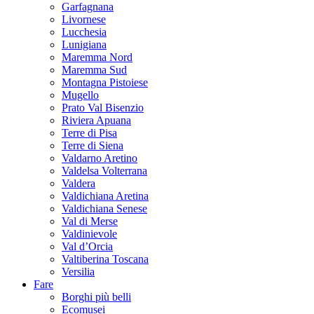
Garfagnana
Livornese
Lucchesia
Lunigiana
Maremma Nord
Maremma Sud
Montagna Pistoiese
Mugello
Prato Val Bisenzio
Riviera Apuana
Terre di Pisa
Terre di Siena
Valdarno Aretino
Valdelsa Volterrana
Valdera
Valdichiana Aretina
Valdichiana Senese
Val di Merse
Valdinievole
Val d’Orcia
Valtiberina Toscana
Versilia
Fare
Borghi più belli
Ecomusei