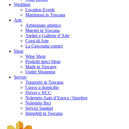
Wedding
Location Eventi
Matrimoni in Toscana
Arte
Artigianato artistico
Maestri in Toscana
Atelier e Gallerie d’Arte
Corsi di Arte
La Gioconda cornici
Shop
Wine Shop
Prodotti tipici Shop
Made in Tuscany
Outlet Shopping
Servizi
Trasporto in Toscana
Cuoco a domicilio
Driver e NCC
Noleggio Auto d’Epoca / Sportive
Noleggio Bici
Servizi Sanitari
Immobili in Toscana