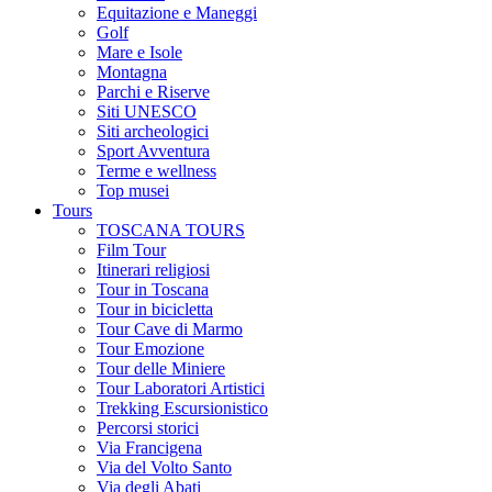
Equitazione e Maneggi
Golf
Mare e Isole
Montagna
Parchi e Riserve
Siti UNESCO
Siti archeologici
Sport Avventura
Terme e wellness
Top musei
Tours
TOSCANA TOURS
Film Tour
Itinerari religiosi
Tour in Toscana
Tour in bicicletta
Tour Cave di Marmo
Tour Emozione
Tour delle Miniere
Tour Laboratori Artistici
Trekking Escursionistico
Percorsi storici
Via Francigena
Via del Volto Santo
Via degli Abati