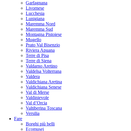
Garfagnana
Livornese
Lucchesia
Lunigiana
Maremma Nord
Maremma Sud
Montagna Pistoiese
Mugello
Prato Val Bisenzio
Riviera Apuana
Terre di Pisa
Terre di Siena
Valdarno Aretino
Valdelsa Volterrana
Valdera
Valdichiana Aretina
Valdichiana Senese
Val di Merse
Valdinievole
Val d’Orcia
Valtiberina Toscana
Versilia
Fare
Borghi più belli
Ecomusei