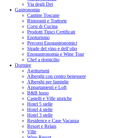
Via degli Dei
Gastronomia
Cantine Toscane
Ristoranti e Trattorie
Corsi di Cucina
Prodotti Tipici Certificati
Enoturismo
Percorsi Enogastronomici
Strade del vino e dell’olio
Enogastronomia e Wine Tour
Chef a domicilio
Dormire
Agriturismi
Alberghi con centro benessere
Alberghi per famiglie
Appartamenti e Loft
B&B lusso
Castelli e Ville storiche
Hotel 5 stelle
Hotel 4 stelle
Hotel 3 stelle
Residence e Case Vacanza
Resort e Relais
Ville
Wine Resort