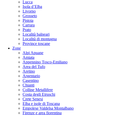
Lucca
Isola d’Elba
Livorno
Grosseto
Pistoia
Carrara
Prato
Località balneari
Località di montagna
Province toscane
Zone
Alpi Apuane
Amiata
Appennino Tosco-Emiliano
Area del Tufo
Aretino
Argentario
Casentino
Chianti
Colline Metallifere
Costa degli Etruschi
Crete Senesi
Elba e isole di Toscana
Empolese Valdelsa Montalbano
Firenze e area fiorentina