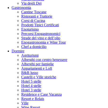
Via degli Dei
Gastronomia
Cantine Toscane
Ristoranti e Trattorie
Corsi di Cucina
Prodotti Tipici Certificati
Enoturismo
Percorsi Enogastronomici
Strade del vino e dell’olio
Enogastronomia e Wine Tour
Chef a domicilio
Dormire
Agriturismi
Alberghi con centro benessere
Alberghi per famiglie
Appartamenti e Loft
B&B lusso
Castelli e Ville storiche
Hotel 5 stelle
Hotel 4 stelle
Hotel 3 stelle
Residence e Case Vacanza
Resort e Relais
Ville
Wine Resort