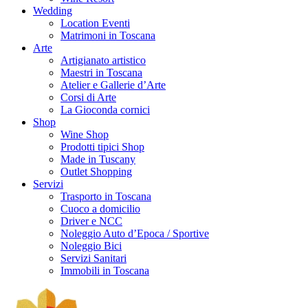
Wedding
Location Eventi
Matrimoni in Toscana
Arte
Artigianato artistico
Maestri in Toscana
Atelier e Gallerie d’Arte
Corsi di Arte
La Gioconda cornici
Shop
Wine Shop
Prodotti tipici Shop
Made in Tuscany
Outlet Shopping
Servizi
Trasporto in Toscana
Cuoco a domicilio
Driver e NCC
Noleggio Auto d’Epoca / Sportive
Noleggio Bici
Servizi Sanitari
Immobili in Toscana