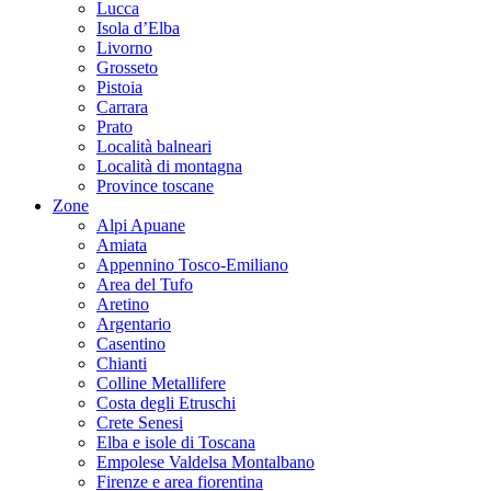
Lucca
Isola d’Elba
Livorno
Grosseto
Pistoia
Carrara
Prato
Località balneari
Località di montagna
Province toscane
Zone
Alpi Apuane
Amiata
Appennino Tosco-Emiliano
Area del Tufo
Aretino
Argentario
Casentino
Chianti
Colline Metallifere
Costa degli Etruschi
Crete Senesi
Elba e isole di Toscana
Empolese Valdelsa Montalbano
Firenze e area fiorentina