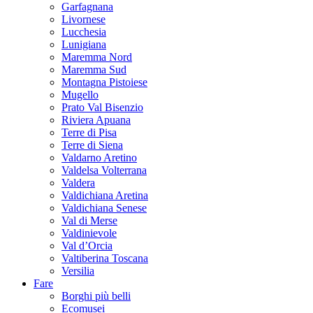
Garfagnana
Livornese
Lucchesia
Lunigiana
Maremma Nord
Maremma Sud
Montagna Pistoiese
Mugello
Prato Val Bisenzio
Riviera Apuana
Terre di Pisa
Terre di Siena
Valdarno Aretino
Valdelsa Volterrana
Valdera
Valdichiana Aretina
Valdichiana Senese
Val di Merse
Valdinievole
Val d’Orcia
Valtiberina Toscana
Versilia
Fare
Borghi più belli
Ecomusei