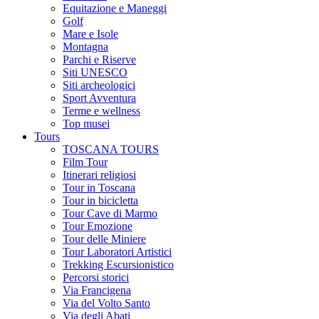
Equitazione e Maneggi
Golf
Mare e Isole
Montagna
Parchi e Riserve
Siti UNESCO
Siti archeologici
Sport Avventura
Terme e wellness
Top musei
Tours
TOSCANA TOURS
Film Tour
Itinerari religiosi
Tour in Toscana
Tour in bicicletta
Tour Cave di Marmo
Tour Emozione
Tour delle Miniere
Tour Laboratori Artistici
Trekking Escursionistico
Percorsi storici
Via Francigena
Via del Volto Santo
Via degli Abati