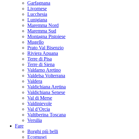
Garfagnana
Livornese
Lucchesia
Lunigiana
Maremma Nord
Maremma Sud
Montagna Pistoiese
Mugello
Prato Val Bisenzio
Riviera Apuana
Terre di Pisa
Terre di Siena
Valdarno Aretino
Valdelsa Volterrana
Valdera
Valdichiana Aretina
Valdichiana Senese
Val di Merse
Valdinievole
Val d’Orcia
Valtiberina Toscana
Versilia
Fare
Borghi più belli
Ecomusei