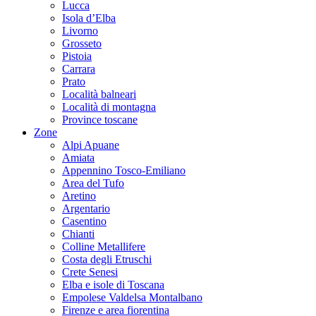
Lucca
Isola d’Elba
Livorno
Grosseto
Pistoia
Carrara
Prato
Località balneari
Località di montagna
Province toscane
Zone
Alpi Apuane
Amiata
Appennino Tosco-Emiliano
Area del Tufo
Aretino
Argentario
Casentino
Chianti
Colline Metallifere
Costa degli Etruschi
Crete Senesi
Elba e isole di Toscana
Empolese Valdelsa Montalbano
Firenze e area fiorentina