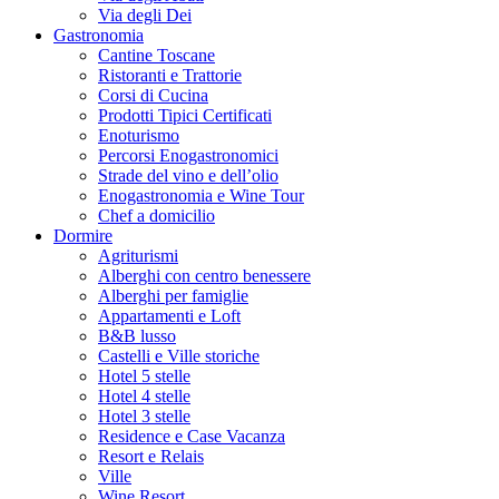
Via degli Dei
Gastronomia
Cantine Toscane
Ristoranti e Trattorie
Corsi di Cucina
Prodotti Tipici Certificati
Enoturismo
Percorsi Enogastronomici
Strade del vino e dell’olio
Enogastronomia e Wine Tour
Chef a domicilio
Dormire
Agriturismi
Alberghi con centro benessere
Alberghi per famiglie
Appartamenti e Loft
B&B lusso
Castelli e Ville storiche
Hotel 5 stelle
Hotel 4 stelle
Hotel 3 stelle
Residence e Case Vacanza
Resort e Relais
Ville
Wine Resort