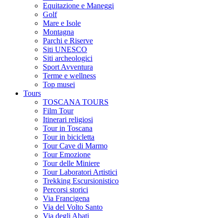
Equitazione e Maneggi
Golf
Mare e Isole
Montagna
Parchi e Riserve
Siti UNESCO
Siti archeologici
Sport Avventura
Terme e wellness
Top musei
Tours
TOSCANA TOURS
Film Tour
Itinerari religiosi
Tour in Toscana
Tour in bicicletta
Tour Cave di Marmo
Tour Emozione
Tour delle Miniere
Tour Laboratori Artistici
Trekking Escursionistico
Percorsi storici
Via Francigena
Via del Volto Santo
Via degli Abati