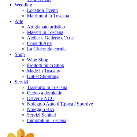
Wedding
Location Eventi
Matrimoni in Toscana
Arte
Artigianato artistico
Maestri in Toscana
Atelier e Gallerie d’Arte
Corsi di Arte
La Gioconda cornici
Shop
Wine Shop
Prodotti tipici Shop
Made in Tuscany
Outlet Shopping
Servizi
Trasporto in Toscana
Cuoco a domicilio
Driver e NCC
Noleggio Auto d’Epoca / Sportive
Noleggio Bici
Servizi Sanitari
Immobili in Toscana