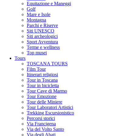
Equitazione e Maneggi
Golf
Mare e Isole
Montagna
Parchi e Riserve
Siti UNESCO
Siti archeologici
Sport Avventura
Terme e wellness
Top musei
Tours
TOSCANA TOURS
Film Tour
Itinerari religiosi
Tour in Toscana
Tour in bicicletta
Tour Cave di Marmo
Tour Emozione
Tour delle Miniere
Tour Laboratori Artistici
Trekking Escursionistico
Percorsi storici
Via Francigena
Via del Volto Santo
Via degli Abati