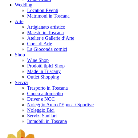
Wedding
Location Eventi
Matrimoni in Toscana
Arte
Artigianato artistico
Maestri in Toscana
Atelier e Gallerie d’Arte
Corsi di Arte
La Gioconda cornici
Shop
Wine Shop
Prodotti tipici Shop
Made in Tuscany
Outlet Shopping
Servizi
Trasporto in Toscana
Cuoco a domicilio
Driver e NCC
Noleggio Auto d’Epoca / Sportive
Noleggio Bici
Servizi Sanitari
Immobili in Toscana