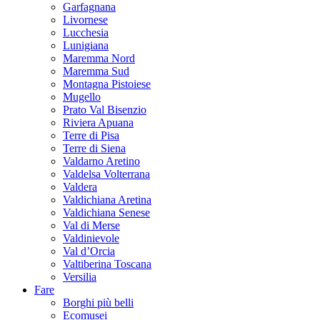
Garfagnana
Livornese
Lucchesia
Lunigiana
Maremma Nord
Maremma Sud
Montagna Pistoiese
Mugello
Prato Val Bisenzio
Riviera Apuana
Terre di Pisa
Terre di Siena
Valdarno Aretino
Valdelsa Volterrana
Valdera
Valdichiana Aretina
Valdichiana Senese
Val di Merse
Valdinievole
Val d’Orcia
Valtiberina Toscana
Versilia
Fare
Borghi più belli
Ecomusei