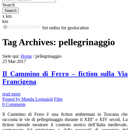
Search
x km
km
Set radius for geolocation
Tag Archives:
pellegrinaggio
Siete qui:
Home
/
pellegrinaggio
25
Mar
2017
Il Cammino di Ferro – fiction sulla Via
Francigena
read more
Posted by
Magda Legnaioli
Film
0
Comments
Il Cammino di Ferro è una fiction ambientata in Toscana che
racconta le vie di pellegrinaggio durante il XIII° e XIV secoli. La
fiction intende mostrare il contesto storico dell’Italia medievale,
contraposto dal misticismo e dalla necessità di conquista del