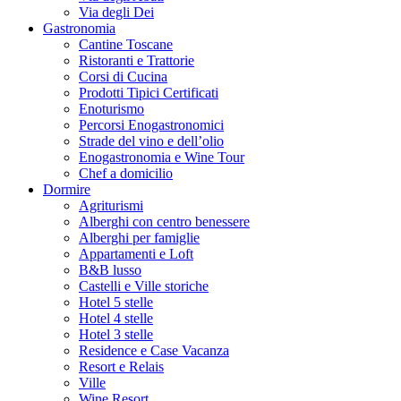
Via degli Dei
Gastronomia
Cantine Toscane
Ristoranti e Trattorie
Corsi di Cucina
Prodotti Tipici Certificati
Enoturismo
Percorsi Enogastronomici
Strade del vino e dell’olio
Enogastronomia e Wine Tour
Chef a domicilio
Dormire
Agriturismi
Alberghi con centro benessere
Alberghi per famiglie
Appartamenti e Loft
B&B lusso
Castelli e Ville storiche
Hotel 5 stelle
Hotel 4 stelle
Hotel 3 stelle
Residence e Case Vacanza
Resort e Relais
Ville
Wine Resort