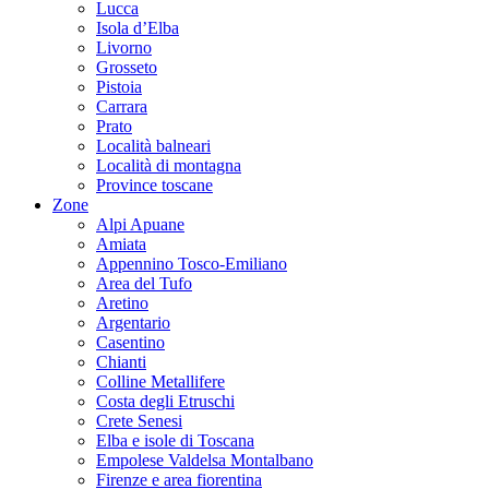
Lucca
Isola d’Elba
Livorno
Grosseto
Pistoia
Carrara
Prato
Località balneari
Località di montagna
Province toscane
Zone
Alpi Apuane
Amiata
Appennino Tosco-Emiliano
Area del Tufo
Aretino
Argentario
Casentino
Chianti
Colline Metallifere
Costa degli Etruschi
Crete Senesi
Elba e isole di Toscana
Empolese Valdelsa Montalbano
Firenze e area fiorentina