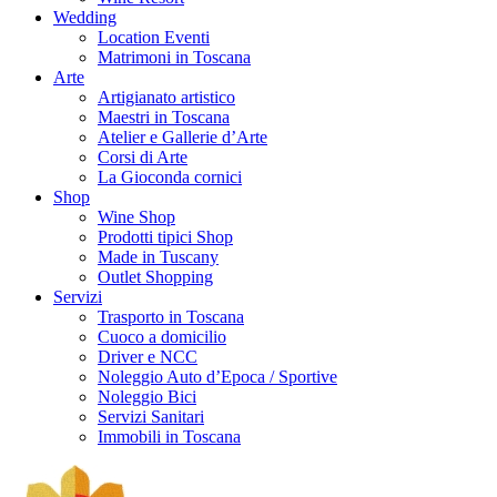
Wedding
Location Eventi
Matrimoni in Toscana
Arte
Artigianato artistico
Maestri in Toscana
Atelier e Gallerie d’Arte
Corsi di Arte
La Gioconda cornici
Shop
Wine Shop
Prodotti tipici Shop
Made in Tuscany
Outlet Shopping
Servizi
Trasporto in Toscana
Cuoco a domicilio
Driver e NCC
Noleggio Auto d’Epoca / Sportive
Noleggio Bici
Servizi Sanitari
Immobili in Toscana