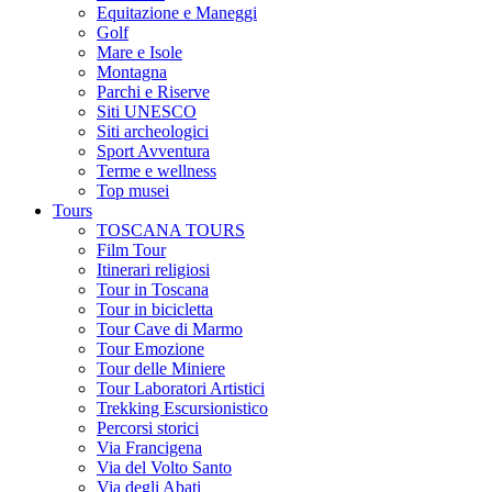
Equitazione e Maneggi
Golf
Mare e Isole
Montagna
Parchi e Riserve
Siti UNESCO
Siti archeologici
Sport Avventura
Terme e wellness
Top musei
Tours
TOSCANA TOURS
Film Tour
Itinerari religiosi
Tour in Toscana
Tour in bicicletta
Tour Cave di Marmo
Tour Emozione
Tour delle Miniere
Tour Laboratori Artistici
Trekking Escursionistico
Percorsi storici
Via Francigena
Via del Volto Santo
Via degli Abati