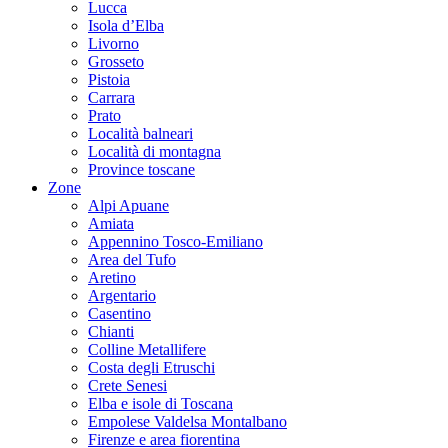
Lucca
Isola d’Elba
Livorno
Grosseto
Pistoia
Carrara
Prato
Località balneari
Località di montagna
Province toscane
Zone
Alpi Apuane
Amiata
Appennino Tosco-Emiliano
Area del Tufo
Aretino
Argentario
Casentino
Chianti
Colline Metallifere
Costa degli Etruschi
Crete Senesi
Elba e isole di Toscana
Empolese Valdelsa Montalbano
Firenze e area fiorentina