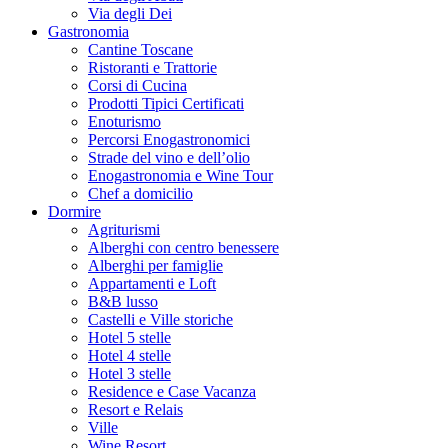
Via degli Dei
Gastronomia
Cantine Toscane
Ristoranti e Trattorie
Corsi di Cucina
Prodotti Tipici Certificati
Enoturismo
Percorsi Enogastronomici
Strade del vino e dell’olio
Enogastronomia e Wine Tour
Chef a domicilio
Dormire
Agriturismi
Alberghi con centro benessere
Alberghi per famiglie
Appartamenti e Loft
B&B lusso
Castelli e Ville storiche
Hotel 5 stelle
Hotel 4 stelle
Hotel 3 stelle
Residence e Case Vacanza
Resort e Relais
Ville
Wine Resort