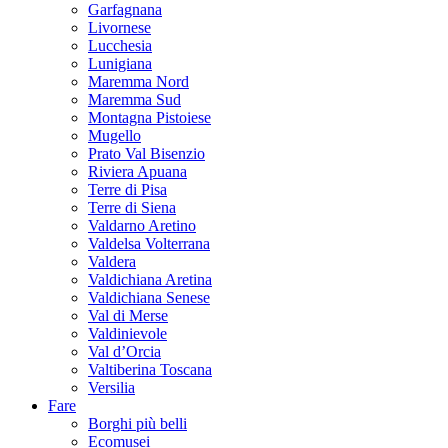
Garfagnana
Livornese
Lucchesia
Lunigiana
Maremma Nord
Maremma Sud
Montagna Pistoiese
Mugello
Prato Val Bisenzio
Riviera Apuana
Terre di Pisa
Terre di Siena
Valdarno Aretino
Valdelsa Volterrana
Valdera
Valdichiana Aretina
Valdichiana Senese
Val di Merse
Valdinievole
Val d’Orcia
Valtiberina Toscana
Versilia
Fare
Borghi più belli
Ecomusei