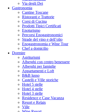
Via degli Dei
Gastronomia
Cantine Toscane
Ristoranti e Trattorie
Corsi di Cucina
Prodotti Tipici Certificati
Enoturismo
Percorsi Enogastronomici
Strade del vino e dell’olio
Enogastronomia e Wine Tour
Chef a domicilio
Dormire
Agriturismi
Alberghi con centro benessere
Alberghi per famiglie
Appartamenti e Loft
B&B lusso
Castelli e Ville storiche
Hotel 5 stelle
Hotel 4 stelle
Hotel 3 stelle
Residence e Case Vacanza
Resort e Relais
Ville
Wine Resort