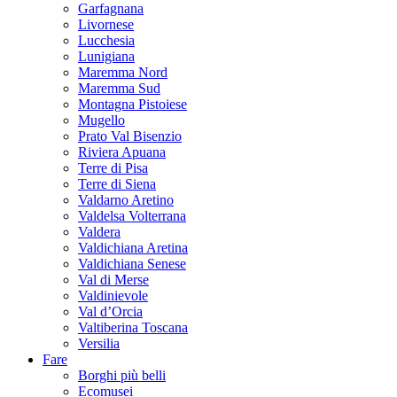
Garfagnana
Livornese
Lucchesia
Lunigiana
Maremma Nord
Maremma Sud
Montagna Pistoiese
Mugello
Prato Val Bisenzio
Riviera Apuana
Terre di Pisa
Terre di Siena
Valdarno Aretino
Valdelsa Volterrana
Valdera
Valdichiana Aretina
Valdichiana Senese
Val di Merse
Valdinievole
Val d’Orcia
Valtiberina Toscana
Versilia
Fare
Borghi più belli
Ecomusei