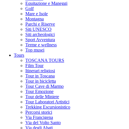
Equitazione e Maneggi
Golf
Mare e Isole
Montagna
Parchi e Riserve
Siti UNESCO
Siti archeologici
Sport Avventura
Terme e wellness
Top musei
Tours
TOSCANA TOURS
Film Tour
Itinerari religiosi
Tour in Toscana
Tour in bicicletta
Tour Cave di Marmo
Tour Emozione
Tour delle Miniere
Tour Laboratori Artistici
Trekking Escursionistico
Percorsi storici
Via Francigena
Via del Volto Santo
Via degli Abati