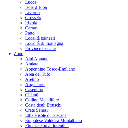
Lucca
Isola d’Elba
Livorno
Grosseto
Pistoia
Carrara
Prato
Località balneari
Località di montagna
Province toscane
Zone
Alpi Apuane
Amiata
Appennino Tosco-Emiliano
Area del Tufo
Aretino
Argentario
Casentino
Chianti
Colline Metallifere
Costa degli Etruschi
Crete Senesi
Elba e isole di Toscana
Empolese Valdelsa Montalbano
Firenze e area fiorentina