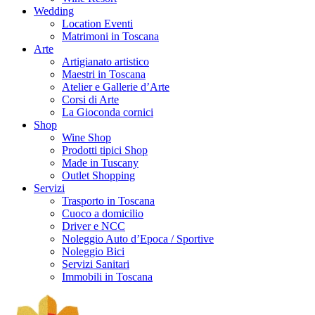
Wedding
Location Eventi
Matrimoni in Toscana
Arte
Artigianato artistico
Maestri in Toscana
Atelier e Gallerie d’Arte
Corsi di Arte
La Gioconda cornici
Shop
Wine Shop
Prodotti tipici Shop
Made in Tuscany
Outlet Shopping
Servizi
Trasporto in Toscana
Cuoco a domicilio
Driver e NCC
Noleggio Auto d’Epoca / Sportive
Noleggio Bici
Servizi Sanitari
Immobili in Toscana