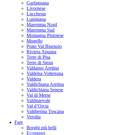
Garfagnana
Livornese
Lucchesia
Lunigiana
Maremma Nord
Maremma Sud
Montagna Pistoiese
Mugello
Prato Val Bisenzio
Riviera Apuana
Terre di Pisa
Terre di Siena
Valdarno Aretino
Valdelsa Volterrana
Valdera
Valdichiana Aretina
Valdichiana Senese
Val di Merse
Valdinievole
Val d’Orcia
Valtiberina Toscana
Versilia
Fare
Borghi più belli
Ecomusei