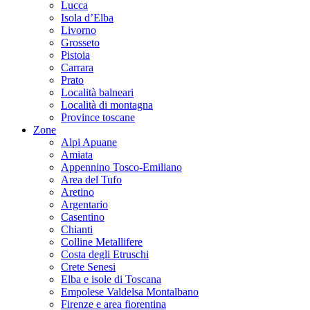
Lucca
Isola d’Elba
Livorno
Grosseto
Pistoia
Carrara
Prato
Località balneari
Località di montagna
Province toscane
Zone
Alpi Apuane
Amiata
Appennino Tosco-Emiliano
Area del Tufo
Aretino
Argentario
Casentino
Chianti
Colline Metallifere
Costa degli Etruschi
Crete Senesi
Elba e isole di Toscana
Empolese Valdelsa Montalbano
Firenze e area fiorentina