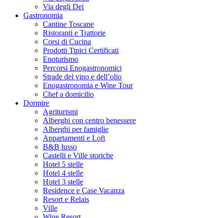
Via degli Dei
Gastronomia
Cantine Toscane
Ristoranti e Trattorie
Corsi di Cucina
Prodotti Tipici Certificati
Enoturismo
Percorsi Enogastronomici
Strade del vino e dell’olio
Enogastronomia e Wine Tour
Chef a domicilio
Dormire
Agriturismi
Alberghi con centro benessere
Alberghi per famiglie
Appartamenti e Loft
B&B lusso
Castelli e Ville storiche
Hotel 5 stelle
Hotel 4 stelle
Hotel 3 stelle
Residence e Case Vacanza
Resort e Relais
Ville
Wine Resort