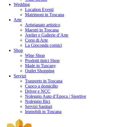
Wedding
Location Eventi
Matrimoni in Toscana
Arte
Artigianato artistico
Maestri in Toscana
Atelier e Gallerie d’Arte
Corsi di Arte
La Gioconda cornici
Shop
Wine Shop
Prodotti tipici Shop
Made in Tuscany
Outlet Shopping
Servizi
Trasporto in Toscana
Cuoco a domicilio
Driver e NCC
Noleggio Auto d’Epoca / Sportive
Noleggio Bici
Servizi Sanitari
Immobili in Toscana