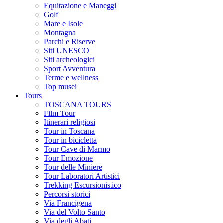
Equitazione e Maneggi
Golf
Mare e Isole
Montagna
Parchi e Riserve
Siti UNESCO
Siti archeologici
Sport Avventura
Terme e wellness
Top musei
Tours
TOSCANA TOURS
Film Tour
Itinerari religiosi
Tour in Toscana
Tour in bicicletta
Tour Cave di Marmo
Tour Emozione
Tour delle Miniere
Tour Laboratori Artistici
Trekking Escursionistico
Percorsi storici
Via Francigena
Via del Volto Santo
Via degli Abati