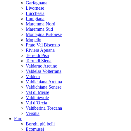
Garfagnana
Livornese
Lucchesia
Lunigiana
Maremma Nord
Maremma Sud
Montagna Pistoiese
Mugello
Prato Val Bisenzio
Riviera Apuana
Terre di Pisa
Terre di Siena
Valdarno Aretino
Valdelsa Volterrana
Valdera
Valdichiana Aretina
Valdichiana Senese
Val di Merse
Valdinievole
Val d’Orcia
Valtiberina Toscana
Versilia
Fare
Borghi più belli
Ecomusei