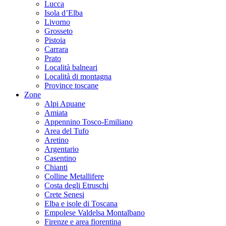
Lucca
Isola d’Elba
Livorno
Grosseto
Pistoia
Carrara
Prato
Località balneari
Località di montagna
Province toscane
Zone
Alpi Apuane
Amiata
Appennino Tosco-Emiliano
Area del Tufo
Aretino
Argentario
Casentino
Chianti
Colline Metallifere
Costa degli Etruschi
Crete Senesi
Elba e isole di Toscana
Empolese Valdelsa Montalbano
Firenze e area fiorentina