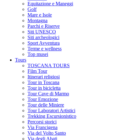
Equitazione e Maneggi
Golf
Mare e Isole
Montagna
Parchi e Riserve
Siti UNESCO
Siti archeologici
Sport Avventura
Terme e wellness
Top musei
Tours
TOSCANA TOURS
Film Tour
Itinerari religiosi
Tour in Toscana
Tour in bicicletta
Tour Cave di Marmo
Tour Emozione
Tour delle Miniere
Tour Laboratori Artistici
Trekking Escursionistico
Percorsi storici
Via Francigena
Via del Volto Santo
Via degli Abati