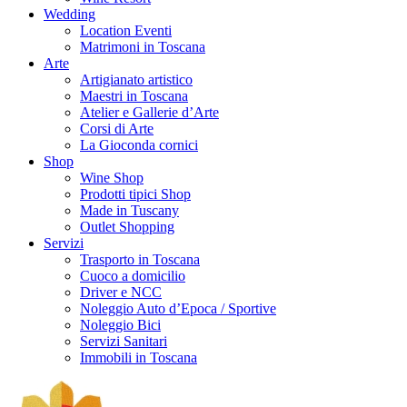
Wedding
Location Eventi
Matrimoni in Toscana
Arte
Artigianato artistico
Maestri in Toscana
Atelier e Gallerie d’Arte
Corsi di Arte
La Gioconda cornici
Shop
Wine Shop
Prodotti tipici Shop
Made in Tuscany
Outlet Shopping
Servizi
Trasporto in Toscana
Cuoco a domicilio
Driver e NCC
Noleggio Auto d’Epoca / Sportive
Noleggio Bici
Servizi Sanitari
Immobili in Toscana