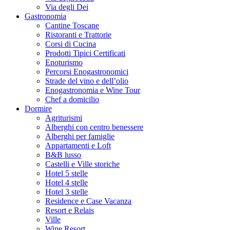
Via degli Dei
Gastronomia
Cantine Toscane
Ristoranti e Trattorie
Corsi di Cucina
Prodotti Tipici Certificati
Enoturismo
Percorsi Enogastronomici
Strade del vino e dell’olio
Enogastronomia e Wine Tour
Chef a domicilio
Dormire
Agriturismi
Alberghi con centro benessere
Alberghi per famiglie
Appartamenti e Loft
B&B lusso
Castelli e Ville storiche
Hotel 5 stelle
Hotel 4 stelle
Hotel 3 stelle
Residence e Case Vacanza
Resort e Relais
Ville
Wine Resort