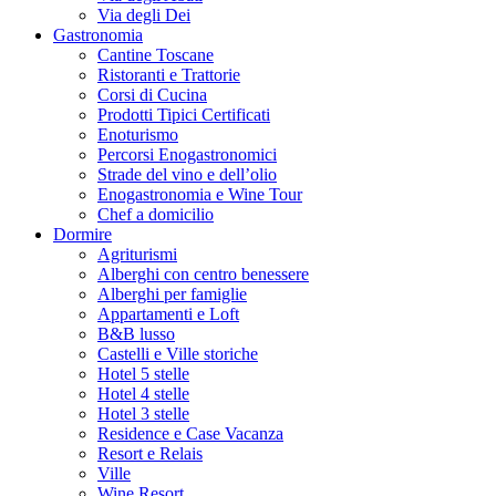
Via degli Dei
Gastronomia
Cantine Toscane
Ristoranti e Trattorie
Corsi di Cucina
Prodotti Tipici Certificati
Enoturismo
Percorsi Enogastronomici
Strade del vino e dell’olio
Enogastronomia e Wine Tour
Chef a domicilio
Dormire
Agriturismi
Alberghi con centro benessere
Alberghi per famiglie
Appartamenti e Loft
B&B lusso
Castelli e Ville storiche
Hotel 5 stelle
Hotel 4 stelle
Hotel 3 stelle
Residence e Case Vacanza
Resort e Relais
Ville
Wine Resort