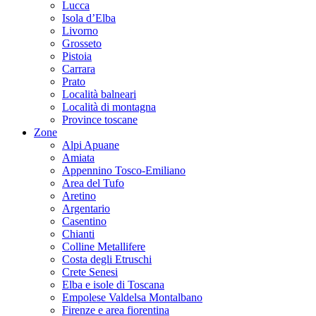
Lucca
Isola d’Elba
Livorno
Grosseto
Pistoia
Carrara
Prato
Località balneari
Località di montagna
Province toscane
Zone
Alpi Apuane
Amiata
Appennino Tosco-Emiliano
Area del Tufo
Aretino
Argentario
Casentino
Chianti
Colline Metallifere
Costa degli Etruschi
Crete Senesi
Elba e isole di Toscana
Empolese Valdelsa Montalbano
Firenze e area fiorentina