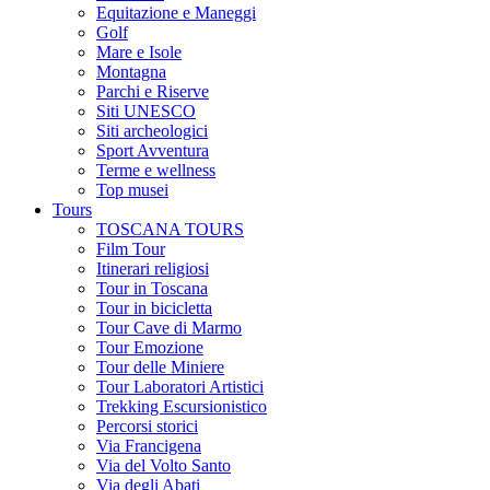
Equitazione e Maneggi
Golf
Mare e Isole
Montagna
Parchi e Riserve
Siti UNESCO
Siti archeologici
Sport Avventura
Terme e wellness
Top musei
Tours
TOSCANA TOURS
Film Tour
Itinerari religiosi
Tour in Toscana
Tour in bicicletta
Tour Cave di Marmo
Tour Emozione
Tour delle Miniere
Tour Laboratori Artistici
Trekking Escursionistico
Percorsi storici
Via Francigena
Via del Volto Santo
Via degli Abati