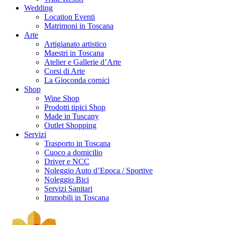
Wedding
Location Eventi
Matrimoni in Toscana
Arte
Artigianato artistico
Maestri in Toscana
Atelier e Gallerie d’Arte
Corsi di Arte
La Gioconda cornici
Shop
Wine Shop
Prodotti tipici Shop
Made in Tuscany
Outlet Shopping
Servizi
Trasporto in Toscana
Cuoco a domicilio
Driver e NCC
Noleggio Auto d’Epoca / Sportive
Noleggio Bici
Servizi Sanitari
Immobili in Toscana