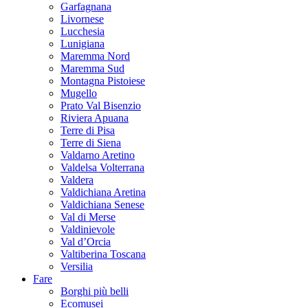
Garfagnana
Livornese
Lucchesia
Lunigiana
Maremma Nord
Maremma Sud
Montagna Pistoiese
Mugello
Prato Val Bisenzio
Riviera Apuana
Terre di Pisa
Terre di Siena
Valdarno Aretino
Valdelsa Volterrana
Valdera
Valdichiana Aretina
Valdichiana Senese
Val di Merse
Valdinievole
Val d’Orcia
Valtiberina Toscana
Versilia
Fare
Borghi più belli
Ecomusei