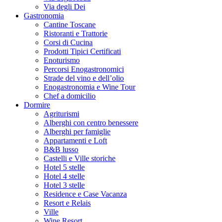
Via degli Dei
Gastronomia
Cantine Toscane
Ristoranti e Trattorie
Corsi di Cucina
Prodotti Tipici Certificati
Enoturismo
Percorsi Enogastronomici
Strade del vino e dell’olio
Enogastronomia e Wine Tour
Chef a domicilio
Dormire
Agriturismi
Alberghi con centro benessere
Alberghi per famiglie
Appartamenti e Loft
B&B lusso
Castelli e Ville storiche
Hotel 5 stelle
Hotel 4 stelle
Hotel 3 stelle
Residence e Case Vacanza
Resort e Relais
Ville
Wine Resort