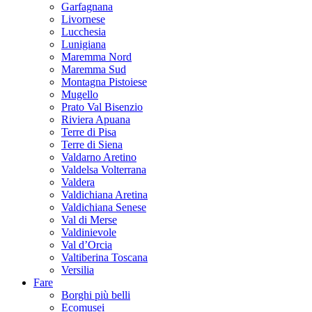
Garfagnana
Livornese
Lucchesia
Lunigiana
Maremma Nord
Maremma Sud
Montagna Pistoiese
Mugello
Prato Val Bisenzio
Riviera Apuana
Terre di Pisa
Terre di Siena
Valdarno Aretino
Valdelsa Volterrana
Valdera
Valdichiana Aretina
Valdichiana Senese
Val di Merse
Valdinievole
Val d’Orcia
Valtiberina Toscana
Versilia
Fare
Borghi più belli
Ecomusei