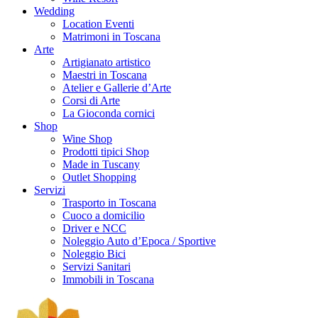
Wedding
Location Eventi
Matrimoni in Toscana
Arte
Artigianato artistico
Maestri in Toscana
Atelier e Gallerie d’Arte
Corsi di Arte
La Gioconda cornici
Shop
Wine Shop
Prodotti tipici Shop
Made in Tuscany
Outlet Shopping
Servizi
Trasporto in Toscana
Cuoco a domicilio
Driver e NCC
Noleggio Auto d’Epoca / Sportive
Noleggio Bici
Servizi Sanitari
Immobili in Toscana