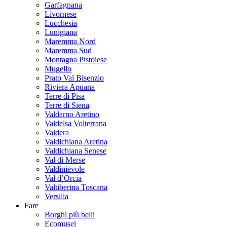
Garfagnana
Livornese
Lucchesia
Lunigiana
Maremma Nord
Maremma Sud
Montagna Pistoiese
Mugello
Prato Val Bisenzio
Riviera Apuana
Terre di Pisa
Terre di Siena
Valdarno Aretino
Valdelsa Volterrana
Valdera
Valdichiana Aretina
Valdichiana Senese
Val di Merse
Valdinievole
Val d’Orcia
Valtiberina Toscana
Versilia
Fare
Borghi più belli
Ecomusei