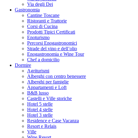
Via degli Dei
Gastronomia
Cantine Toscane
Ristoranti e Trattorie
Corsi di Cucina
Prodotti Tipici Certificati
Enoturismo
Percorsi Enogastronomici
Strade del vino e dell’olio
Enogastronomia e Wine Tour
Chef a domicilio
Dormire
Agriturismi
Alberghi con centro benessere
Alberghi per famiglie
Appartamenti e Loft
B&B lusso
Castelli e Ville storiche
Hotel 5 stelle
Hotel 4 stelle
Hotel 3 stelle
Residence e Case Vacanza
Resort e Relais
Ville
Wine Resort