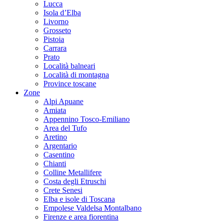
Lucca
Isola d’Elba
Livorno
Grosseto
Pistoia
Carrara
Prato
Località balneari
Località di montagna
Province toscane
Zone
Alpi Apuane
Amiata
Appennino Tosco-Emiliano
Area del Tufo
Aretino
Argentario
Casentino
Chianti
Colline Metallifere
Costa degli Etruschi
Crete Senesi
Elba e isole di Toscana
Empolese Valdelsa Montalbano
Firenze e area fiorentina