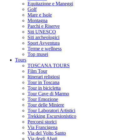
Equitazione e Maneggi
Golf
Mare e Isole
Montagna
Parchi e Riserve
Siti UNESCO
Siti archeologici
Sport Avventura
Terme e wellness
Top musei
Tours
TOSCANA TOURS
Film Tour
Itinerari religiosi
Tour in Toscana
Tour in bicicletta
Tour Cave di Marmo
Tour Emozione
Tour delle Miniere
Tour Laboratori Artistici
Trekking Escursionistico
Percorsi storici
Via Francigena
Via del Volto Santo
Via degli Abati