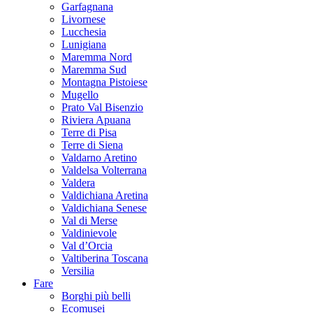
Garfagnana
Livornese
Lucchesia
Lunigiana
Maremma Nord
Maremma Sud
Montagna Pistoiese
Mugello
Prato Val Bisenzio
Riviera Apuana
Terre di Pisa
Terre di Siena
Valdarno Aretino
Valdelsa Volterrana
Valdera
Valdichiana Aretina
Valdichiana Senese
Val di Merse
Valdinievole
Val d’Orcia
Valtiberina Toscana
Versilia
Fare
Borghi più belli
Ecomusei