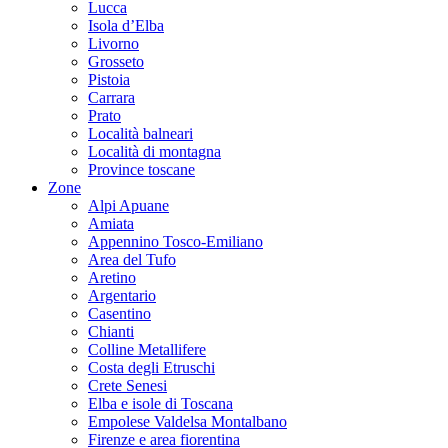
Lucca
Isola d’Elba
Livorno
Grosseto
Pistoia
Carrara
Prato
Località balneari
Località di montagna
Province toscane
Zone
Alpi Apuane
Amiata
Appennino Tosco-Emiliano
Area del Tufo
Aretino
Argentario
Casentino
Chianti
Colline Metallifere
Costa degli Etruschi
Crete Senesi
Elba e isole di Toscana
Empolese Valdelsa Montalbano
Firenze e area fiorentina