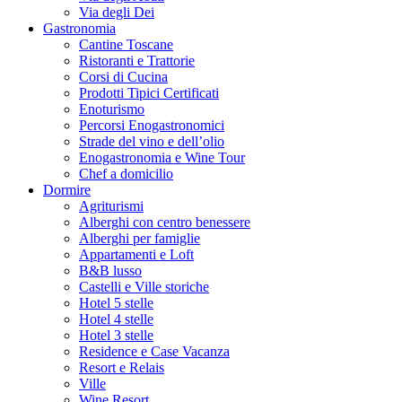
Via degli Dei
Gastronomia
Cantine Toscane
Ristoranti e Trattorie
Corsi di Cucina
Prodotti Tipici Certificati
Enoturismo
Percorsi Enogastronomici
Strade del vino e dell’olio
Enogastronomia e Wine Tour
Chef a domicilio
Dormire
Agriturismi
Alberghi con centro benessere
Alberghi per famiglie
Appartamenti e Loft
B&B lusso
Castelli e Ville storiche
Hotel 5 stelle
Hotel 4 stelle
Hotel 3 stelle
Residence e Case Vacanza
Resort e Relais
Ville
Wine Resort