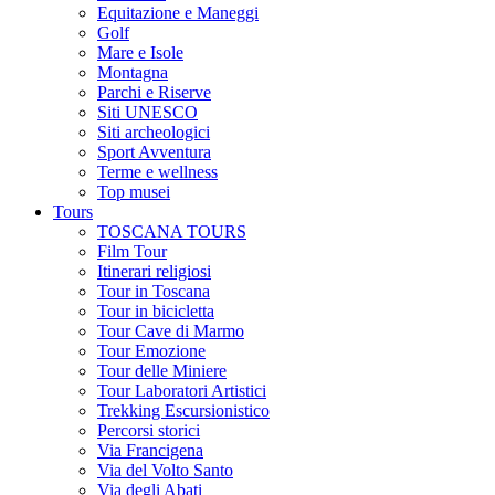
Equitazione e Maneggi
Golf
Mare e Isole
Montagna
Parchi e Riserve
Siti UNESCO
Siti archeologici
Sport Avventura
Terme e wellness
Top musei
Tours
TOSCANA TOURS
Film Tour
Itinerari religiosi
Tour in Toscana
Tour in bicicletta
Tour Cave di Marmo
Tour Emozione
Tour delle Miniere
Tour Laboratori Artistici
Trekking Escursionistico
Percorsi storici
Via Francigena
Via del Volto Santo
Via degli Abati