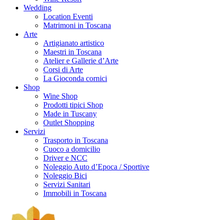
Wedding
Location Eventi
Matrimoni in Toscana
Arte
Artigianato artistico
Maestri in Toscana
Atelier e Gallerie d’Arte
Corsi di Arte
La Gioconda cornici
Shop
Wine Shop
Prodotti tipici Shop
Made in Tuscany
Outlet Shopping
Servizi
Trasporto in Toscana
Cuoco a domicilio
Driver e NCC
Noleggio Auto d’Epoca / Sportive
Noleggio Bici
Servizi Sanitari
Immobili in Toscana