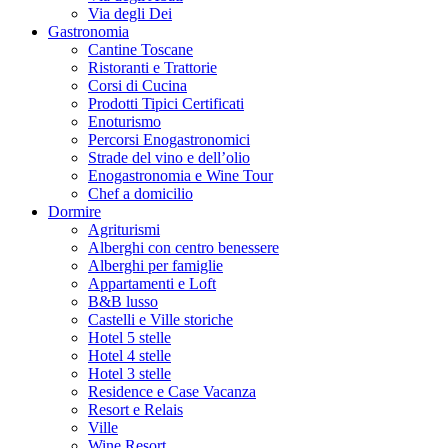
Via degli Dei
Gastronomia
Cantine Toscane
Ristoranti e Trattorie
Corsi di Cucina
Prodotti Tipici Certificati
Enoturismo
Percorsi Enogastronomici
Strade del vino e dell’olio
Enogastronomia e Wine Tour
Chef a domicilio
Dormire
Agriturismi
Alberghi con centro benessere
Alberghi per famiglie
Appartamenti e Loft
B&B lusso
Castelli e Ville storiche
Hotel 5 stelle
Hotel 4 stelle
Hotel 3 stelle
Residence e Case Vacanza
Resort e Relais
Ville
Wine Resort