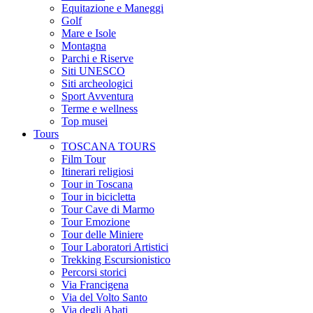
Equitazione e Maneggi
Golf
Mare e Isole
Montagna
Parchi e Riserve
Siti UNESCO
Siti archeologici
Sport Avventura
Terme e wellness
Top musei
Tours
TOSCANA TOURS
Film Tour
Itinerari religiosi
Tour in Toscana
Tour in bicicletta
Tour Cave di Marmo
Tour Emozione
Tour delle Miniere
Tour Laboratori Artistici
Trekking Escursionistico
Percorsi storici
Via Francigena
Via del Volto Santo
Via degli Abati