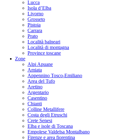
Lucca
Isola d’Elba
Livorno
Grosseto
Pistoia
Carrara
Prato
Località balneari
Località di montagna
Province toscane
Zone
Alpi Apuane
Amiata
Appennino Tosco-Emiliano
Area del Tufo
Aretino
Argentario
Casentino
Chianti
Colline Metallifere
Costa degli Etruschi
Crete Senesi
Elba e isole di Toscana
Empolese Valdelsa Montalbano
Firenze e area fiorentina