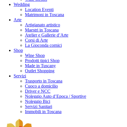
Wedding
Location Eventi
Matrimoni in Toscana
Arte
Artigianato artistico
Maestri in Toscana
Atelier e Gallerie d’Arte
Corsi di Arte
La Gioconda cornici
Shop
Wine Shop
Prodotti tipici Shop
Made in Tuscany
Outlet Shopping
Servizi
Trasporto in Toscana
Cuoco a domicilio
Driver e NCC
Noleggio Auto d’Epoca / Sportive
Noleggio Bici
Servizi Sanitari
Immobili in Toscana