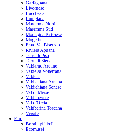
Garfagnana
Livornese
Lucchesia
Lunigiana
Maremma Nord
Maremma Sud
Montagna Pistoiese
Mugello
Prato Val Bisenzio
Riviera Apuana
Terre di Pisa
Terre di Siena
Valdarno Aretino
Valdelsa Volterrana
Valdera
Valdichiana Aretina
Valdichiana Senese
Val di Merse
Valdinievole
Val d’Orcia
Valtiberina Toscana
Versilia
Fare
Borghi più belli
Ecomusei