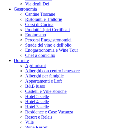
Via degli Dei
Gastronomia
Cantine Toscane
Ristoranti e Trattorie
Corsi di Cucina
Prodotti Tipici Certificati
Enoturismo
Percorsi Enogastronomici
Strade del vino e dell’olio
Enogastronomia e Wine Tour
Chef a domicilio
Dormire
Agriturismi
Alberghi con centro benessere
Alberghi per famiglie
Appartamenti e Loft
B&B lusso
Castelli e Ville storiche
Hotel 5 stelle
Hotel 4 stelle
Hotel 3 stelle
Residence e Case Vacanza
Resort e Relais
Ville
Wine Resort