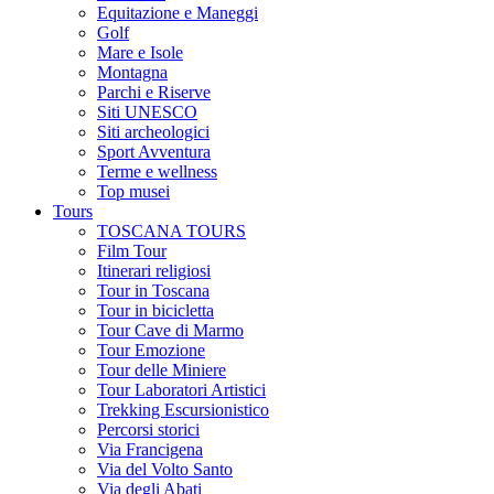
Equitazione e Maneggi
Golf
Mare e Isole
Montagna
Parchi e Riserve
Siti UNESCO
Siti archeologici
Sport Avventura
Terme e wellness
Top musei
Tours
TOSCANA TOURS
Film Tour
Itinerari religiosi
Tour in Toscana
Tour in bicicletta
Tour Cave di Marmo
Tour Emozione
Tour delle Miniere
Tour Laboratori Artistici
Trekking Escursionistico
Percorsi storici
Via Francigena
Via del Volto Santo
Via degli Abati