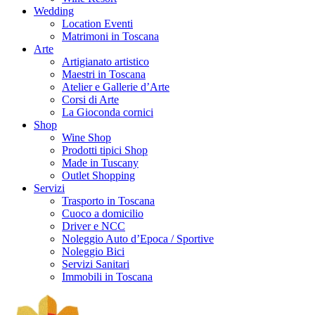
Wedding
Location Eventi
Matrimoni in Toscana
Arte
Artigianato artistico
Maestri in Toscana
Atelier e Gallerie d’Arte
Corsi di Arte
La Gioconda cornici
Shop
Wine Shop
Prodotti tipici Shop
Made in Tuscany
Outlet Shopping
Servizi
Trasporto in Toscana
Cuoco a domicilio
Driver e NCC
Noleggio Auto d’Epoca / Sportive
Noleggio Bici
Servizi Sanitari
Immobili in Toscana