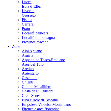
Lucca
Isola d’Elba
Livorno
Grosseto
Pistoia
Carrara
Prato
Località balneari
Località di montagna
Province toscane
Zone
Alpi Apuane
Amiata
Appennino Tosco-Emiliano
Area del Tufo
Aretino
Argentario
Casentino
Chianti
Colline Metallifere
Costa degli Etruschi
Crete Senesi
Elba e isole di Toscana
Empolese Valdelsa Montalbano
Firenze e area fiorentina