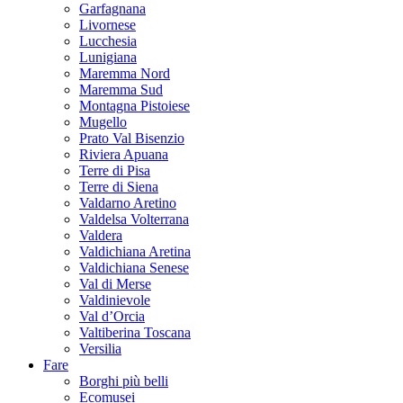
Garfagnana
Livornese
Lucchesia
Lunigiana
Maremma Nord
Maremma Sud
Montagna Pistoiese
Mugello
Prato Val Bisenzio
Riviera Apuana
Terre di Pisa
Terre di Siena
Valdarno Aretino
Valdelsa Volterrana
Valdera
Valdichiana Aretina
Valdichiana Senese
Val di Merse
Valdinievole
Val d’Orcia
Valtiberina Toscana
Versilia
Fare
Borghi più belli
Ecomusei