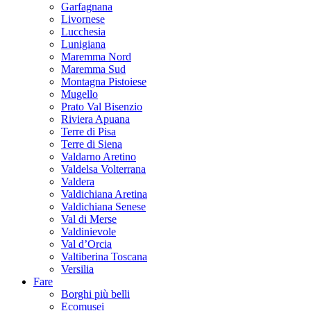
Garfagnana
Livornese
Lucchesia
Lunigiana
Maremma Nord
Maremma Sud
Montagna Pistoiese
Mugello
Prato Val Bisenzio
Riviera Apuana
Terre di Pisa
Terre di Siena
Valdarno Aretino
Valdelsa Volterrana
Valdera
Valdichiana Aretina
Valdichiana Senese
Val di Merse
Valdinievole
Val d’Orcia
Valtiberina Toscana
Versilia
Fare
Borghi più belli
Ecomusei