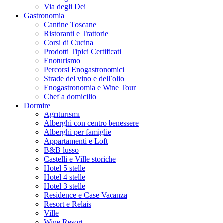
Via degli Dei
Gastronomia
Cantine Toscane
Ristoranti e Trattorie
Corsi di Cucina
Prodotti Tipici Certificati
Enoturismo
Percorsi Enogastronomici
Strade del vino e dell’olio
Enogastronomia e Wine Tour
Chef a domicilio
Dormire
Agriturismi
Alberghi con centro benessere
Alberghi per famiglie
Appartamenti e Loft
B&B lusso
Castelli e Ville storiche
Hotel 5 stelle
Hotel 4 stelle
Hotel 3 stelle
Residence e Case Vacanza
Resort e Relais
Ville
Wine Resort