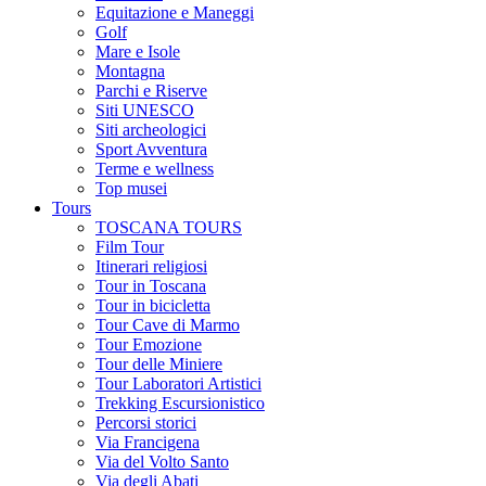
Equitazione e Maneggi
Golf
Mare e Isole
Montagna
Parchi e Riserve
Siti UNESCO
Siti archeologici
Sport Avventura
Terme e wellness
Top musei
Tours
TOSCANA TOURS
Film Tour
Itinerari religiosi
Tour in Toscana
Tour in bicicletta
Tour Cave di Marmo
Tour Emozione
Tour delle Miniere
Tour Laboratori Artistici
Trekking Escursionistico
Percorsi storici
Via Francigena
Via del Volto Santo
Via degli Abati