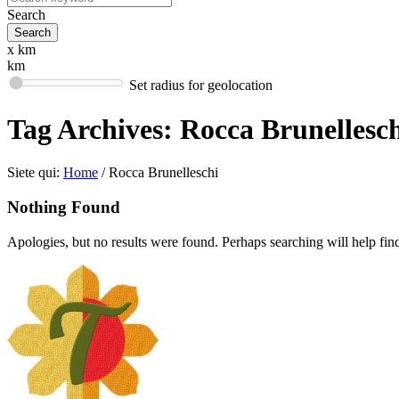
Search
x km
km
Set radius for geolocation
Tag Archives:
Rocca Brunellesc
Siete qui:
Home
/
Rocca Brunelleschi
Nothing Found
Apologies, but no results were found. Perhaps searching will help find