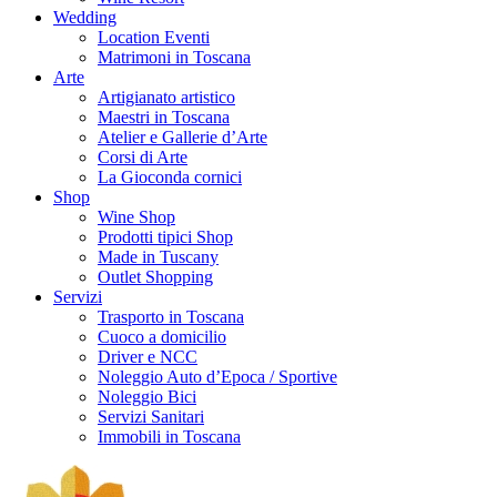
Wedding
Location Eventi
Matrimoni in Toscana
Arte
Artigianato artistico
Maestri in Toscana
Atelier e Gallerie d’Arte
Corsi di Arte
La Gioconda cornici
Shop
Wine Shop
Prodotti tipici Shop
Made in Tuscany
Outlet Shopping
Servizi
Trasporto in Toscana
Cuoco a domicilio
Driver e NCC
Noleggio Auto d’Epoca / Sportive
Noleggio Bici
Servizi Sanitari
Immobili in Toscana