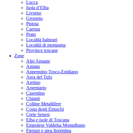
Lucca
Isola d’Elba
Livorno
Grosseto
Pistoia
Carrara
Prato
Località balneari
Località di montagna
Province toscane
Zone
Alpi Apuane
Amiata
Appennino Tosco-Emiliano
Area del Tufo
Aretino
Argentario
Casentino
Chianti
Colline Metallifere
Costa degli Etruschi
Crete Senesi
Elba e isole di Toscana
Empolese Valdelsa Montalbano
Firenze e area fiorentina