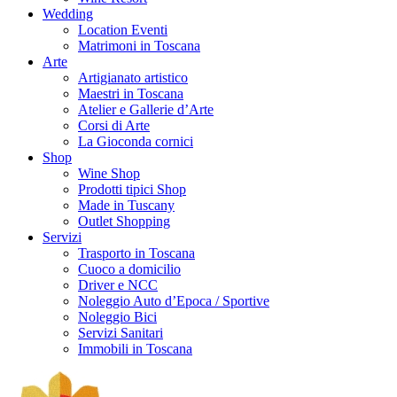
Wedding
Location Eventi
Matrimoni in Toscana
Arte
Artigianato artistico
Maestri in Toscana
Atelier e Gallerie d’Arte
Corsi di Arte
La Gioconda cornici
Shop
Wine Shop
Prodotti tipici Shop
Made in Tuscany
Outlet Shopping
Servizi
Trasporto in Toscana
Cuoco a domicilio
Driver e NCC
Noleggio Auto d’Epoca / Sportive
Noleggio Bici
Servizi Sanitari
Immobili in Toscana