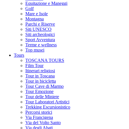
Equitazione e Maneggi
Golf
Mare e Isole
Montagna
Parchi e Riserve
Siti UNESCO
Siti archeologici
Sport Avventura
Terme e wellness
Top musei
Tours
TOSCANA TOURS
Film Tour
Itinerari religiosi
Tour in Toscana
Tour in bicicletta
Tour Cave di Marmo
Tour Emozione
Tour delle Miniere
Tour Laboratori Artistici
Trekking Escursionistico
Percorsi storici
Via Francigena
Via del Volto Santo
Via degli Abati