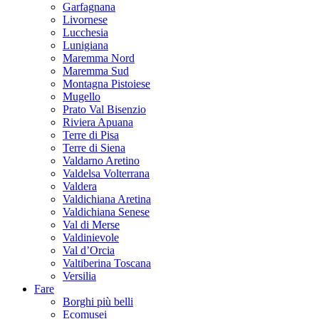
Garfagnana
Livornese
Lucchesia
Lunigiana
Maremma Nord
Maremma Sud
Montagna Pistoiese
Mugello
Prato Val Bisenzio
Riviera Apuana
Terre di Pisa
Terre di Siena
Valdarno Aretino
Valdelsa Volterrana
Valdera
Valdichiana Aretina
Valdichiana Senese
Val di Merse
Valdinievole
Val d’Orcia
Valtiberina Toscana
Versilia
Fare
Borghi più belli
Ecomusei