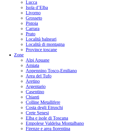
Lucca
Isola d’Elba
Livorno
Grosseto
Pistoia
Carrara
Prato
Località balneari
Località di montagna
Province toscane
Zone
Alpi Apuane
Amiata
Appennino Tosco-Emiliano
Area del Tufo
Aretino
Argentario
Casentino
Chianti
Colline Metallifere
Costa degli Etruschi
Crete Senesi
Elba e isole di Toscana
Empolese Valdelsa Montalbano
Firenze e area fiorentina