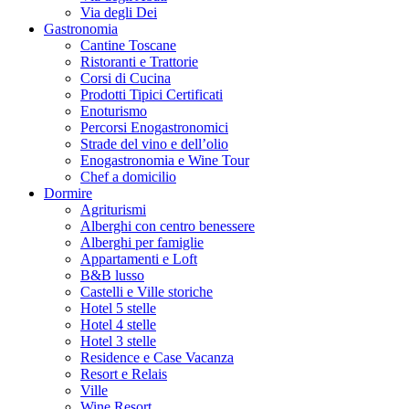
Via degli Dei
Gastronomia
Cantine Toscane
Ristoranti e Trattorie
Corsi di Cucina
Prodotti Tipici Certificati
Enoturismo
Percorsi Enogastronomici
Strade del vino e dell’olio
Enogastronomia e Wine Tour
Chef a domicilio
Dormire
Agriturismi
Alberghi con centro benessere
Alberghi per famiglie
Appartamenti e Loft
B&B lusso
Castelli e Ville storiche
Hotel 5 stelle
Hotel 4 stelle
Hotel 3 stelle
Residence e Case Vacanza
Resort e Relais
Ville
Wine Resort