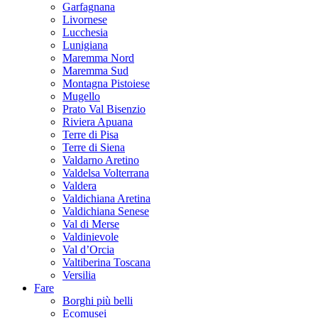
Garfagnana
Livornese
Lucchesia
Lunigiana
Maremma Nord
Maremma Sud
Montagna Pistoiese
Mugello
Prato Val Bisenzio
Riviera Apuana
Terre di Pisa
Terre di Siena
Valdarno Aretino
Valdelsa Volterrana
Valdera
Valdichiana Aretina
Valdichiana Senese
Val di Merse
Valdinievole
Val d’Orcia
Valtiberina Toscana
Versilia
Fare
Borghi più belli
Ecomusei