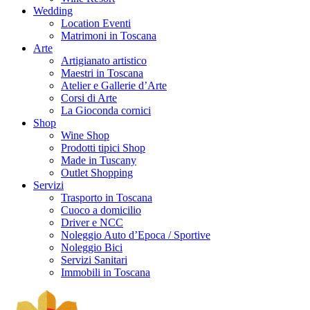
Wedding
Location Eventi
Matrimoni in Toscana
Arte
Artigianato artistico
Maestri in Toscana
Atelier e Gallerie d’Arte
Corsi di Arte
La Gioconda cornici
Shop
Wine Shop
Prodotti tipici Shop
Made in Tuscany
Outlet Shopping
Servizi
Trasporto in Toscana
Cuoco a domicilio
Driver e NCC
Noleggio Auto d’Epoca / Sportive
Noleggio Bici
Servizi Sanitari
Immobili in Toscana