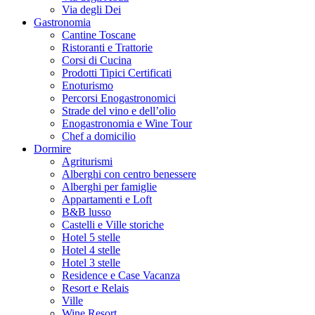
Via degli Dei
Gastronomia
Cantine Toscane
Ristoranti e Trattorie
Corsi di Cucina
Prodotti Tipici Certificati
Enoturismo
Percorsi Enogastronomici
Strade del vino e dell’olio
Enogastronomia e Wine Tour
Chef a domicilio
Dormire
Agriturismi
Alberghi con centro benessere
Alberghi per famiglie
Appartamenti e Loft
B&B lusso
Castelli e Ville storiche
Hotel 5 stelle
Hotel 4 stelle
Hotel 3 stelle
Residence e Case Vacanza
Resort e Relais
Ville
Wine Resort