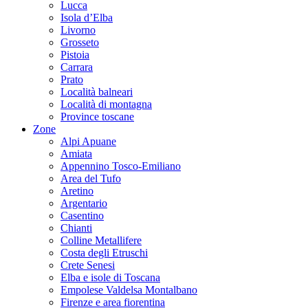
Lucca
Isola d’Elba
Livorno
Grosseto
Pistoia
Carrara
Prato
Località balneari
Località di montagna
Province toscane
Zone
Alpi Apuane
Amiata
Appennino Tosco-Emiliano
Area del Tufo
Aretino
Argentario
Casentino
Chianti
Colline Metallifere
Costa degli Etruschi
Crete Senesi
Elba e isole di Toscana
Empolese Valdelsa Montalbano
Firenze e area fiorentina