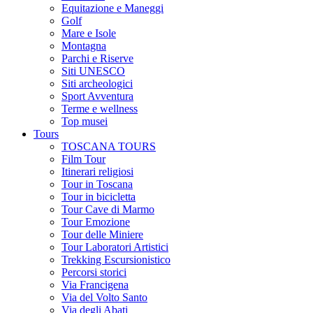
Equitazione e Maneggi
Golf
Mare e Isole
Montagna
Parchi e Riserve
Siti UNESCO
Siti archeologici
Sport Avventura
Terme e wellness
Top musei
Tours
TOSCANA TOURS
Film Tour
Itinerari religiosi
Tour in Toscana
Tour in bicicletta
Tour Cave di Marmo
Tour Emozione
Tour delle Miniere
Tour Laboratori Artistici
Trekking Escursionistico
Percorsi storici
Via Francigena
Via del Volto Santo
Via degli Abati