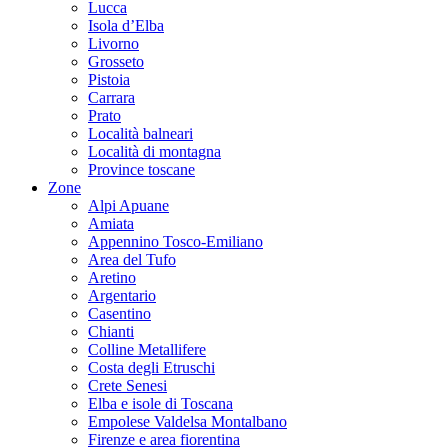
Lucca
Isola d’Elba
Livorno
Grosseto
Pistoia
Carrara
Prato
Località balneari
Località di montagna
Province toscane
Zone
Alpi Apuane
Amiata
Appennino Tosco-Emiliano
Area del Tufo
Aretino
Argentario
Casentino
Chianti
Colline Metallifere
Costa degli Etruschi
Crete Senesi
Elba e isole di Toscana
Empolese Valdelsa Montalbano
Firenze e area fiorentina