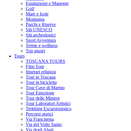
Equitazione e Maneggi
Golf
Mare e Isole
Montagna
Parchi e Riserve
Siti UNESCO
Siti archeologici
Sport Avventura
Terme e wellness
Top musei
Tours
TOSCANA TOURS
Film Tour
Itinerari religiosi
Tour in Toscana
Tour in bicicletta
Tour Cave di Marmo
Tour Emozione
Tour delle Miniere
Tour Laboratori Artistici
Trekking Escursionistico
Percorsi storici
Via Francigena
Via del Volto Santo
Via degli Abati