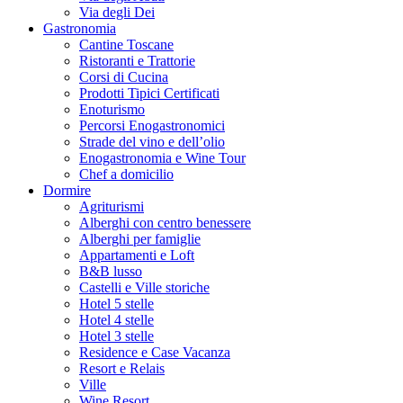
Via degli Dei
Gastronomia
Cantine Toscane
Ristoranti e Trattorie
Corsi di Cucina
Prodotti Tipici Certificati
Enoturismo
Percorsi Enogastronomici
Strade del vino e dell’olio
Enogastronomia e Wine Tour
Chef a domicilio
Dormire
Agriturismi
Alberghi con centro benessere
Alberghi per famiglie
Appartamenti e Loft
B&B lusso
Castelli e Ville storiche
Hotel 5 stelle
Hotel 4 stelle
Hotel 3 stelle
Residence e Case Vacanza
Resort e Relais
Ville
Wine Resort