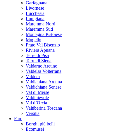
Garfagnana
Livornese
Lucchesia
Lunigiana
Maremma Nord
Maremma Sud
Montagna Pistoiese
Mugello
Prato Val Bisenzio
Riviera Apuana
Terre di Pisa
Terre di Siena
Valdarno Aretino
Valdelsa Volterrana
Valdera
Valdichiana Aretina
Valdichiana Senese
Val di Merse
Valdinievole
Val d’Orcia
Valtiberina Toscana
Versilia
Fare
Borghi più belli
Ecomusei