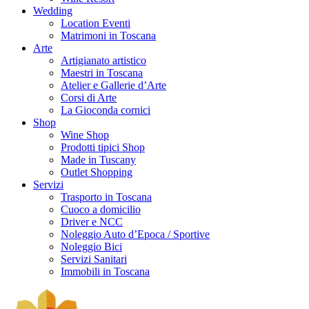
Wedding
Location Eventi
Matrimoni in Toscana
Arte
Artigianato artistico
Maestri in Toscana
Atelier e Gallerie d’Arte
Corsi di Arte
La Gioconda cornici
Shop
Wine Shop
Prodotti tipici Shop
Made in Tuscany
Outlet Shopping
Servizi
Trasporto in Toscana
Cuoco a domicilio
Driver e NCC
Noleggio Auto d’Epoca / Sportive
Noleggio Bici
Servizi Sanitari
Immobili in Toscana