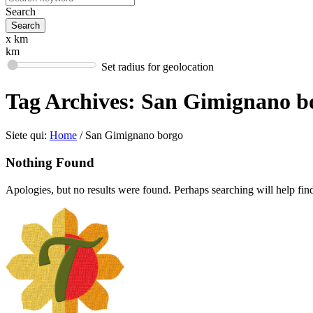
Search
x km
km
Set radius for geolocation
Tag Archives:
San Gimignano b
Siete qui:
Home
/
San Gimignano borgo
Nothing Found
Apologies, but no results were found. Perhaps searching will help find