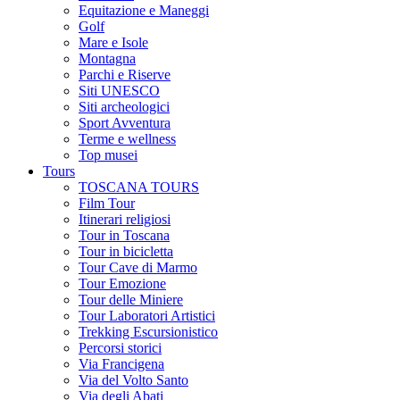
Equitazione e Maneggi
Golf
Mare e Isole
Montagna
Parchi e Riserve
Siti UNESCO
Siti archeologici
Sport Avventura
Terme e wellness
Top musei
Tours
TOSCANA TOURS
Film Tour
Itinerari religiosi
Tour in Toscana
Tour in bicicletta
Tour Cave di Marmo
Tour Emozione
Tour delle Miniere
Tour Laboratori Artistici
Trekking Escursionistico
Percorsi storici
Via Francigena
Via del Volto Santo
Via degli Abati