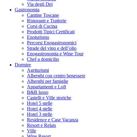
Via degli Dei
Gastronomia
Cantine Toscane
Ristoranti e Trattorie
Corsi di Cucina
Prodotti Tipici Certificati
Enoturismo
Percorsi Enogastronomici
Strade del vino e dell’olio
Enogastronomia e Wine Tour
Chef a domicilio
Dormire
Agriturismi
Alberghi con centro benessere
Alberghi per famiglie
Appartamenti e Loft
B&B lusso
Castelli e Ville storiche
Hotel 5 stelle
Hotel 4 stelle
Hotel 3 stelle
Residence e Case Vacanza
Resort e Relais
Ville
Wine Resort