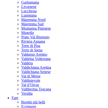
Garfagnana
Livornese
Lucchesia
Lunigiana
Maremma Nord
Maremma Sud
Montagna Pistoiese
Mugello
Prato Val Bisenzio
Riviera Apuana
Terre di Pisa
Terre di Siena
Valdarno Aretino
Valdelsa Volterrana
Valdera
Valdichiana Aretina
Valdichiana Senese
Val di Merse
Valdinievole
Val d’Orcia
Valtiberina Toscana
Versilia
Fare
Borghi più belli
Ecomusei