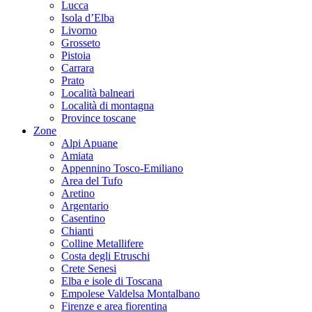
Lucca
Isola d’Elba
Livorno
Grosseto
Pistoia
Carrara
Prato
Località balneari
Località di montagna
Province toscane
Zone
Alpi Apuane
Amiata
Appennino Tosco-Emiliano
Area del Tufo
Aretino
Argentario
Casentino
Chianti
Colline Metallifere
Costa degli Etruschi
Crete Senesi
Elba e isole di Toscana
Empolese Valdelsa Montalbano
Firenze e area fiorentina