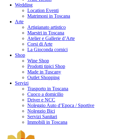
Wedding
Location Eventi
Matrimoni in Toscana
Arte
Artigianato artistico
Maestri in Toscana
Atelier e Gallerie d’Arte
Corsi di Arte
La Gioconda cornici
Shop
Wine Shop
Prodotti tipici Shop
Made in Tuscany
Outlet Shopping
Servizi
Trasporto in Toscana
Cuoco a domicilio
Driver e NCC
Noleggio Auto d’Epoca / Sportive
Noleggio Bici
Servizi Sanitari
Immobili in Toscana