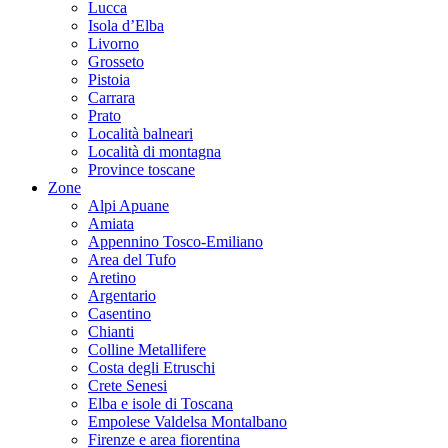
Lucca
Isola d’Elba
Livorno
Grosseto
Pistoia
Carrara
Prato
Località balneari
Località di montagna
Province toscane
Zone
Alpi Apuane
Amiata
Appennino Tosco-Emiliano
Area del Tufo
Aretino
Argentario
Casentino
Chianti
Colline Metallifere
Costa degli Etruschi
Crete Senesi
Elba e isole di Toscana
Empolese Valdelsa Montalbano
Firenze e area fiorentina