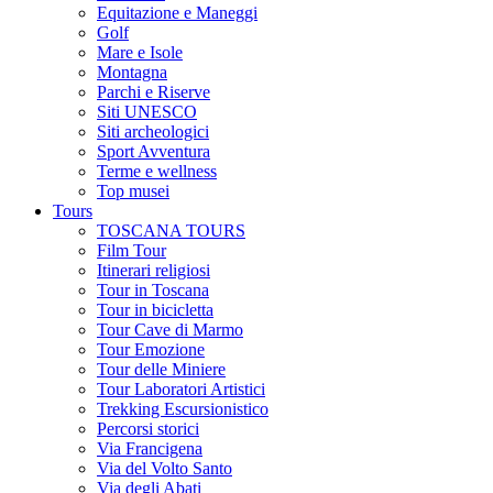
Equitazione e Maneggi
Golf
Mare e Isole
Montagna
Parchi e Riserve
Siti UNESCO
Siti archeologici
Sport Avventura
Terme e wellness
Top musei
Tours
TOSCANA TOURS
Film Tour
Itinerari religiosi
Tour in Toscana
Tour in bicicletta
Tour Cave di Marmo
Tour Emozione
Tour delle Miniere
Tour Laboratori Artistici
Trekking Escursionistico
Percorsi storici
Via Francigena
Via del Volto Santo
Via degli Abati