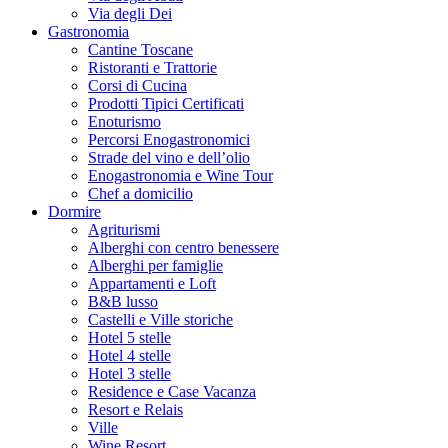
Via degli Dei
Gastronomia
Cantine Toscane
Ristoranti e Trattorie
Corsi di Cucina
Prodotti Tipici Certificati
Enoturismo
Percorsi Enogastronomici
Strade del vino e dell’olio
Enogastronomia e Wine Tour
Chef a domicilio
Dormire
Agriturismi
Alberghi con centro benessere
Alberghi per famiglie
Appartamenti e Loft
B&B lusso
Castelli e Ville storiche
Hotel 5 stelle
Hotel 4 stelle
Hotel 3 stelle
Residence e Case Vacanza
Resort e Relais
Ville
Wine Resort