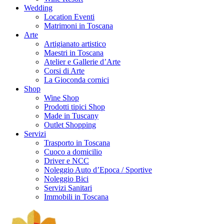
Wedding
Location Eventi
Matrimoni in Toscana
Arte
Artigianato artistico
Maestri in Toscana
Atelier e Gallerie d’Arte
Corsi di Arte
La Gioconda cornici
Shop
Wine Shop
Prodotti tipici Shop
Made in Tuscany
Outlet Shopping
Servizi
Trasporto in Toscana
Cuoco a domicilio
Driver e NCC
Noleggio Auto d’Epoca / Sportive
Noleggio Bici
Servizi Sanitari
Immobili in Toscana