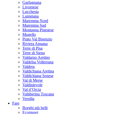
Garfagnana
Livornese
Lucchesia
Lunigiana
Maremma Nord
Maremma Sud
Montagna Pistoiese
Mugello
Prato Val Bisenzio
Riviera Apuana
Terre di Pisa
Terre di Siena
Valdarno Aretino
Valdelsa Volterrana
Valdera
Valdichiana Aretina
Valdichiana Senese
Val di Merse
Valdinievole
Val d’Orcia
Valtiberina Toscana
Versilia
Fare
Borghi più belli
Ecomusei