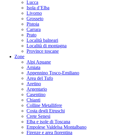
Lucca
Isola d’Elba
Livorno
Grosseto
Pistoia
Carrara
Prato
Località balneari
Località di montagna
Province toscane
Zone
Alpi Apuane
Amiata
Appennino Tosco-Emiliano
Area del Tufo
Aretino
Argentario
Casentino
Chianti
Colline Metallifere
Costa degli Etruschi
Crete Senesi
Elba e isole di Toscana
Empolese Valdelsa Montalbano
Firenze e area fiorentina