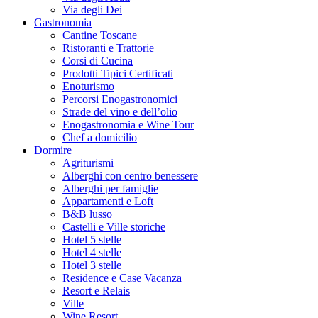
Via degli Dei
Gastronomia
Cantine Toscane
Ristoranti e Trattorie
Corsi di Cucina
Prodotti Tipici Certificati
Enoturismo
Percorsi Enogastronomici
Strade del vino e dell’olio
Enogastronomia e Wine Tour
Chef a domicilio
Dormire
Agriturismi
Alberghi con centro benessere
Alberghi per famiglie
Appartamenti e Loft
B&B lusso
Castelli e Ville storiche
Hotel 5 stelle
Hotel 4 stelle
Hotel 3 stelle
Residence e Case Vacanza
Resort e Relais
Ville
Wine Resort