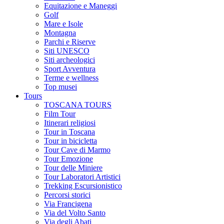
Equitazione e Maneggi
Golf
Mare e Isole
Montagna
Parchi e Riserve
Siti UNESCO
Siti archeologici
Sport Avventura
Terme e wellness
Top musei
Tours
TOSCANA TOURS
Film Tour
Itinerari religiosi
Tour in Toscana
Tour in bicicletta
Tour Cave di Marmo
Tour Emozione
Tour delle Miniere
Tour Laboratori Artistici
Trekking Escursionistico
Percorsi storici
Via Francigena
Via del Volto Santo
Via degli Abati