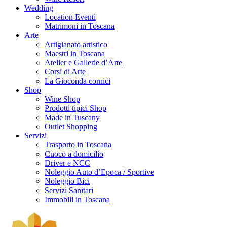
Wedding
Location Eventi
Matrimoni in Toscana
Arte
Artigianato artistico
Maestri in Toscana
Atelier e Gallerie d’Arte
Corsi di Arte
La Gioconda cornici
Shop
Wine Shop
Prodotti tipici Shop
Made in Tuscany
Outlet Shopping
Servizi
Trasporto in Toscana
Cuoco a domicilio
Driver e NCC
Noleggio Auto d’Epoca / Sportive
Noleggio Bici
Servizi Sanitari
Immobili in Toscana