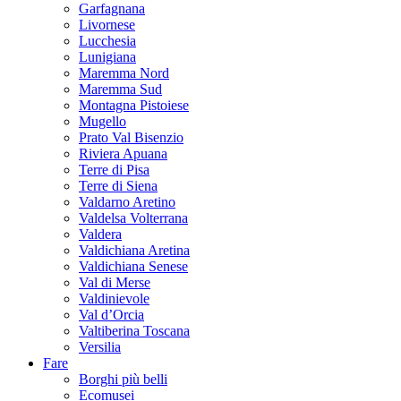
Garfagnana
Livornese
Lucchesia
Lunigiana
Maremma Nord
Maremma Sud
Montagna Pistoiese
Mugello
Prato Val Bisenzio
Riviera Apuana
Terre di Pisa
Terre di Siena
Valdarno Aretino
Valdelsa Volterrana
Valdera
Valdichiana Aretina
Valdichiana Senese
Val di Merse
Valdinievole
Val d’Orcia
Valtiberina Toscana
Versilia
Fare
Borghi più belli
Ecomusei