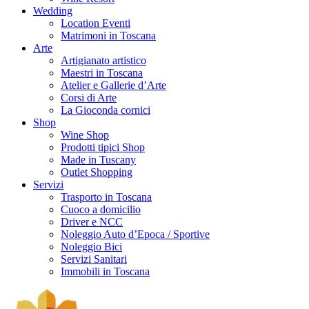
Wedding
Location Eventi
Matrimoni in Toscana
Arte
Artigianato artistico
Maestri in Toscana
Atelier e Gallerie d’Arte
Corsi di Arte
La Gioconda cornici
Shop
Wine Shop
Prodotti tipici Shop
Made in Tuscany
Outlet Shopping
Servizi
Trasporto in Toscana
Cuoco a domicilio
Driver e NCC
Noleggio Auto d’Epoca / Sportive
Noleggio Bici
Servizi Sanitari
Immobili in Toscana