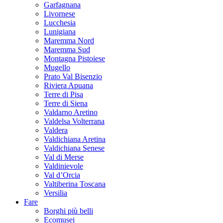
Garfagnana
Livornese
Lucchesia
Lunigiana
Maremma Nord
Maremma Sud
Montagna Pistoiese
Mugello
Prato Val Bisenzio
Riviera Apuana
Terre di Pisa
Terre di Siena
Valdarno Aretino
Valdelsa Volterrana
Valdera
Valdichiana Aretina
Valdichiana Senese
Val di Merse
Valdinievole
Val d’Orcia
Valtiberina Toscana
Versilia
Fare
Borghi più belli
Ecomusei