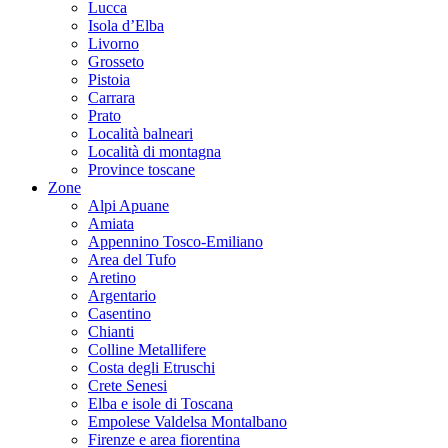
Lucca
Isola d’Elba
Livorno
Grosseto
Pistoia
Carrara
Prato
Località balneari
Località di montagna
Province toscane
Zone
Alpi Apuane
Amiata
Appennino Tosco-Emiliano
Area del Tufo
Aretino
Argentario
Casentino
Chianti
Colline Metallifere
Costa degli Etruschi
Crete Senesi
Elba e isole di Toscana
Empolese Valdelsa Montalbano
Firenze e area fiorentina