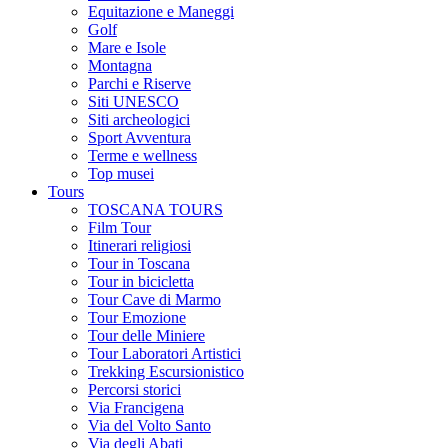
Equitazione e Maneggi
Golf
Mare e Isole
Montagna
Parchi e Riserve
Siti UNESCO
Siti archeologici
Sport Avventura
Terme e wellness
Top musei
Tours
TOSCANA TOURS
Film Tour
Itinerari religiosi
Tour in Toscana
Tour in bicicletta
Tour Cave di Marmo
Tour Emozione
Tour delle Miniere
Tour Laboratori Artistici
Trekking Escursionistico
Percorsi storici
Via Francigena
Via del Volto Santo
Via degli Abati