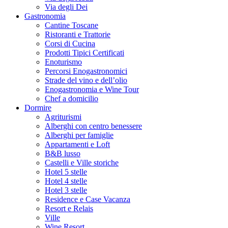
Via degli Dei
Gastronomia
Cantine Toscane
Ristoranti e Trattorie
Corsi di Cucina
Prodotti Tipici Certificati
Enoturismo
Percorsi Enogastronomici
Strade del vino e dell’olio
Enogastronomia e Wine Tour
Chef a domicilio
Dormire
Agriturismi
Alberghi con centro benessere
Alberghi per famiglie
Appartamenti e Loft
B&B lusso
Castelli e Ville storiche
Hotel 5 stelle
Hotel 4 stelle
Hotel 3 stelle
Residence e Case Vacanza
Resort e Relais
Ville
Wine Resort