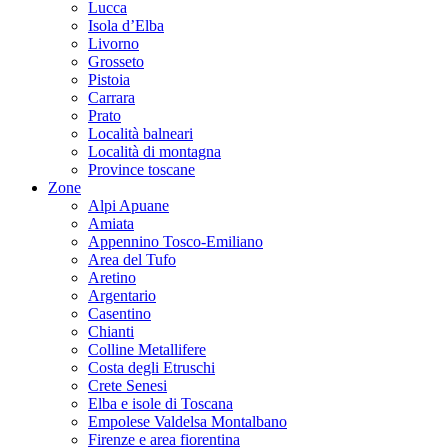
Lucca
Isola d’Elba
Livorno
Grosseto
Pistoia
Carrara
Prato
Località balneari
Località di montagna
Province toscane
Zone
Alpi Apuane
Amiata
Appennino Tosco-Emiliano
Area del Tufo
Aretino
Argentario
Casentino
Chianti
Colline Metallifere
Costa degli Etruschi
Crete Senesi
Elba e isole di Toscana
Empolese Valdelsa Montalbano
Firenze e area fiorentina