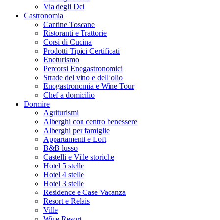
Via degli Dei
Gastronomia
Cantine Toscane
Ristoranti e Trattorie
Corsi di Cucina
Prodotti Tipici Certificati
Enoturismo
Percorsi Enogastronomici
Strade del vino e dell’olio
Enogastronomia e Wine Tour
Chef a domicilio
Dormire
Agriturismi
Alberghi con centro benessere
Alberghi per famiglie
Appartamenti e Loft
B&B lusso
Castelli e Ville storiche
Hotel 5 stelle
Hotel 4 stelle
Hotel 3 stelle
Residence e Case Vacanza
Resort e Relais
Ville
Wine Resort