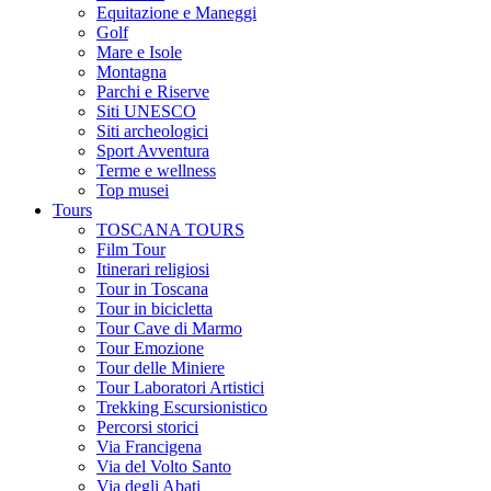
Equitazione e Maneggi
Golf
Mare e Isole
Montagna
Parchi e Riserve
Siti UNESCO
Siti archeologici
Sport Avventura
Terme e wellness
Top musei
Tours
TOSCANA TOURS
Film Tour
Itinerari religiosi
Tour in Toscana
Tour in bicicletta
Tour Cave di Marmo
Tour Emozione
Tour delle Miniere
Tour Laboratori Artistici
Trekking Escursionistico
Percorsi storici
Via Francigena
Via del Volto Santo
Via degli Abati