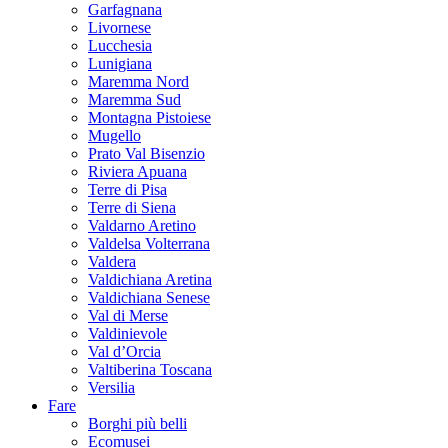
Garfagnana
Livornese
Lucchesia
Lunigiana
Maremma Nord
Maremma Sud
Montagna Pistoiese
Mugello
Prato Val Bisenzio
Riviera Apuana
Terre di Pisa
Terre di Siena
Valdarno Aretino
Valdelsa Volterrana
Valdera
Valdichiana Aretina
Valdichiana Senese
Val di Merse
Valdinievole
Val d’Orcia
Valtiberina Toscana
Versilia
Fare
Borghi più belli
Ecomusei