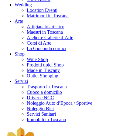
Wedding
Location Eventi
Matrimoni in Toscana
Arte
Artigianato artistico
Maestri in Toscana
Atelier e Gallerie d’Arte
Corsi di Arte
La Gioconda cornici
Shop
Wine Shop
Prodotti tipici Shop
Made in Tuscany
Outlet Shopping
Servizi
Trasporto in Toscana
Cuoco a domicilio
Driver e NCC
Noleggio Auto d’Epoca / Sportive
Noleggio Bici
Servizi Sanitari
Immobili in Toscana