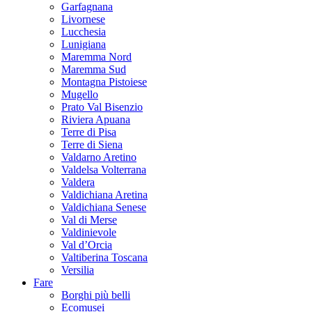
Garfagnana
Livornese
Lucchesia
Lunigiana
Maremma Nord
Maremma Sud
Montagna Pistoiese
Mugello
Prato Val Bisenzio
Riviera Apuana
Terre di Pisa
Terre di Siena
Valdarno Aretino
Valdelsa Volterrana
Valdera
Valdichiana Aretina
Valdichiana Senese
Val di Merse
Valdinievole
Val d’Orcia
Valtiberina Toscana
Versilia
Fare
Borghi più belli
Ecomusei