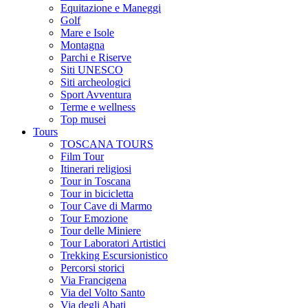
Equitazione e Maneggi
Golf
Mare e Isole
Montagna
Parchi e Riserve
Siti UNESCO
Siti archeologici
Sport Avventura
Terme e wellness
Top musei
Tours
TOSCANA TOURS
Film Tour
Itinerari religiosi
Tour in Toscana
Tour in bicicletta
Tour Cave di Marmo
Tour Emozione
Tour delle Miniere
Tour Laboratori Artistici
Trekking Escursionistico
Percorsi storici
Via Francigena
Via del Volto Santo
Via degli Abati