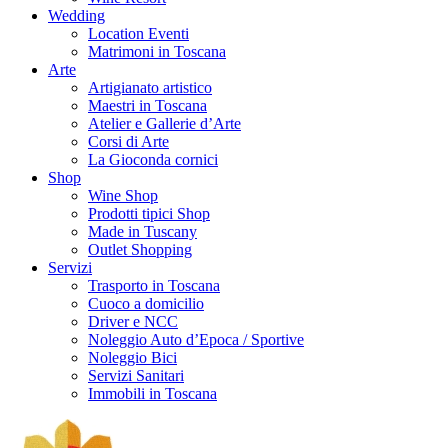
Wedding
Location Eventi
Matrimoni in Toscana
Arte
Artigianato artistico
Maestri in Toscana
Atelier e Gallerie d’Arte
Corsi di Arte
La Gioconda cornici
Shop
Wine Shop
Prodotti tipici Shop
Made in Tuscany
Outlet Shopping
Servizi
Trasporto in Toscana
Cuoco a domicilio
Driver e NCC
Noleggio Auto d’Epoca / Sportive
Noleggio Bici
Servizi Sanitari
Immobili in Toscana