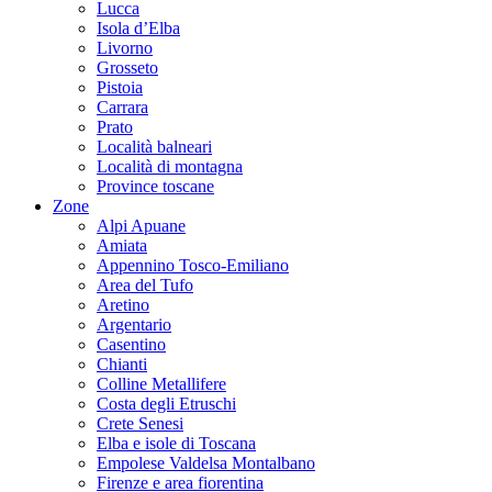
Lucca
Isola d’Elba
Livorno
Grosseto
Pistoia
Carrara
Prato
Località balneari
Località di montagna
Province toscane
Zone
Alpi Apuane
Amiata
Appennino Tosco-Emiliano
Area del Tufo
Aretino
Argentario
Casentino
Chianti
Colline Metallifere
Costa degli Etruschi
Crete Senesi
Elba e isole di Toscana
Empolese Valdelsa Montalbano
Firenze e area fiorentina