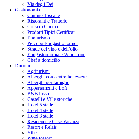
Via degli Dei
Gastronomia
Cantine Toscane
Ristoranti e Trattorie
Corsi di Cucina
Prodotti Tipici Certificati
Enoturismo
Percorsi Enogastronomici
Strade del vino e dell’olio
Enogastronomia e Wine Tour
Chef a domicilio
Dormire
Agriturismi
Alberghi con centro benessere
Alberghi per famiglie
Appartamenti e Loft
B&B lusso
Castelli e Ville storiche
Hotel 5 stelle
Hotel 4 stelle
Hotel 3 stelle
Residence e Case Vacanza
Resort e Relais
Ville
Wine Resort