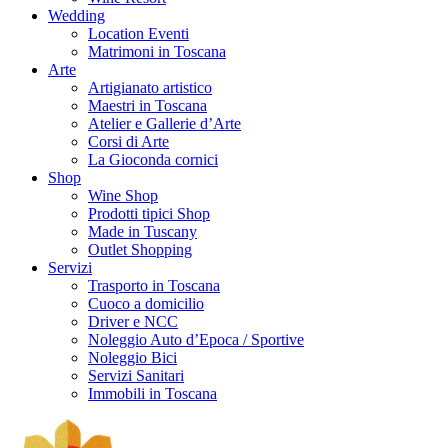
Wedding
Location Eventi
Matrimoni in Toscana
Arte
Artigianato artistico
Maestri in Toscana
Atelier e Gallerie d’Arte
Corsi di Arte
La Gioconda cornici
Shop
Wine Shop
Prodotti tipici Shop
Made in Tuscany
Outlet Shopping
Servizi
Trasporto in Toscana
Cuoco a domicilio
Driver e NCC
Noleggio Auto d’Epoca / Sportive
Noleggio Bici
Servizi Sanitari
Immobili in Toscana