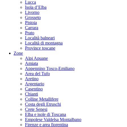
Lucca
Isola d’Elba
Livorno
Grosseto
Pistoia
Carrara
Prato
Località balneari
Località di montagna
Province toscane
Zone
Alpi Apuane
Amiata
Appennino Tosco-Emiliano
Area del Tufo
Aretino
Argentario
Casentino
Chianti
Colline Metallifere
Costa degli Etruschi
Crete Senesi
Elba e isole di Toscana
Empolese Valdelsa Montalbano
Firenze e area fiorentina