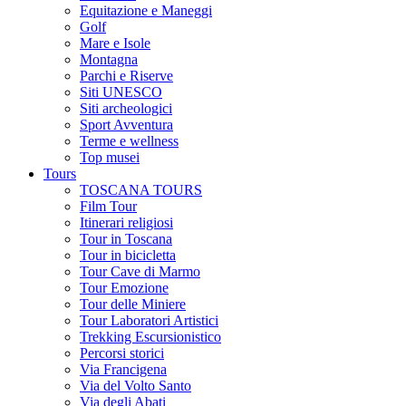
Equitazione e Maneggi
Golf
Mare e Isole
Montagna
Parchi e Riserve
Siti UNESCO
Siti archeologici
Sport Avventura
Terme e wellness
Top musei
Tours
TOSCANA TOURS
Film Tour
Itinerari religiosi
Tour in Toscana
Tour in bicicletta
Tour Cave di Marmo
Tour Emozione
Tour delle Miniere
Tour Laboratori Artistici
Trekking Escursionistico
Percorsi storici
Via Francigena
Via del Volto Santo
Via degli Abati