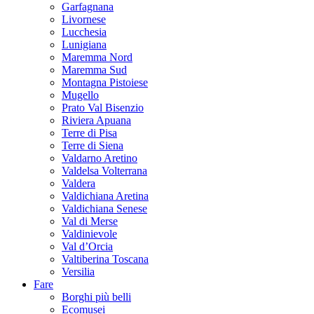
Garfagnana
Livornese
Lucchesia
Lunigiana
Maremma Nord
Maremma Sud
Montagna Pistoiese
Mugello
Prato Val Bisenzio
Riviera Apuana
Terre di Pisa
Terre di Siena
Valdarno Aretino
Valdelsa Volterrana
Valdera
Valdichiana Aretina
Valdichiana Senese
Val di Merse
Valdinievole
Val d’Orcia
Valtiberina Toscana
Versilia
Fare
Borghi più belli
Ecomusei