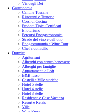
Via degli Dei
Gastronomia
Cantine Toscane
Ristoranti e Trattorie
Corsi di Cucina
Prodotti Tipici Certificati
Enoturismo
Percorsi Enogastronomici
Strade del vino e dell’olio
Enogastronomia e Wine Tour
Chef a domicilio
Dormire
Agriturismi
Alberghi con centro benessere
Alberghi per famiglie
Appartamenti e Loft
B&B lusso
Castelli e Ville storiche
Hotel 5 stelle
Hotel 4 stelle
Hotel 3 stelle
Residence e Case Vacanza
Resort e Relais
Ville
Wine Resort