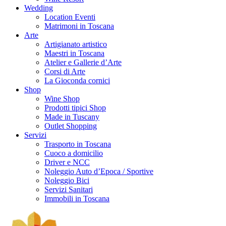
Wedding
Location Eventi
Matrimoni in Toscana
Arte
Artigianato artistico
Maestri in Toscana
Atelier e Gallerie d’Arte
Corsi di Arte
La Gioconda cornici
Shop
Wine Shop
Prodotti tipici Shop
Made in Tuscany
Outlet Shopping
Servizi
Trasporto in Toscana
Cuoco a domicilio
Driver e NCC
Noleggio Auto d’Epoca / Sportive
Noleggio Bici
Servizi Sanitari
Immobili in Toscana