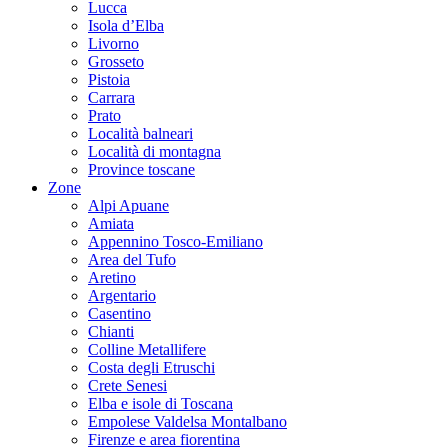
Lucca
Isola d’Elba
Livorno
Grosseto
Pistoia
Carrara
Prato
Località balneari
Località di montagna
Province toscane
Zone
Alpi Apuane
Amiata
Appennino Tosco-Emiliano
Area del Tufo
Aretino
Argentario
Casentino
Chianti
Colline Metallifere
Costa degli Etruschi
Crete Senesi
Elba e isole di Toscana
Empolese Valdelsa Montalbano
Firenze e area fiorentina