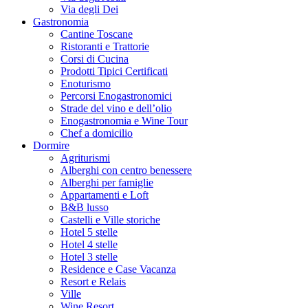
Via degli Dei
Gastronomia
Cantine Toscane
Ristoranti e Trattorie
Corsi di Cucina
Prodotti Tipici Certificati
Enoturismo
Percorsi Enogastronomici
Strade del vino e dell’olio
Enogastronomia e Wine Tour
Chef a domicilio
Dormire
Agriturismi
Alberghi con centro benessere
Alberghi per famiglie
Appartamenti e Loft
B&B lusso
Castelli e Ville storiche
Hotel 5 stelle
Hotel 4 stelle
Hotel 3 stelle
Residence e Case Vacanza
Resort e Relais
Ville
Wine Resort