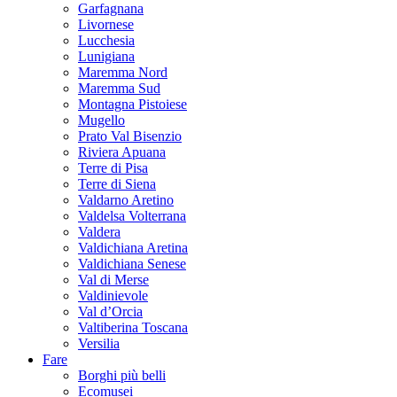
Garfagnana
Livornese
Lucchesia
Lunigiana
Maremma Nord
Maremma Sud
Montagna Pistoiese
Mugello
Prato Val Bisenzio
Riviera Apuana
Terre di Pisa
Terre di Siena
Valdarno Aretino
Valdelsa Volterrana
Valdera
Valdichiana Aretina
Valdichiana Senese
Val di Merse
Valdinievole
Val d’Orcia
Valtiberina Toscana
Versilia
Fare
Borghi più belli
Ecomusei