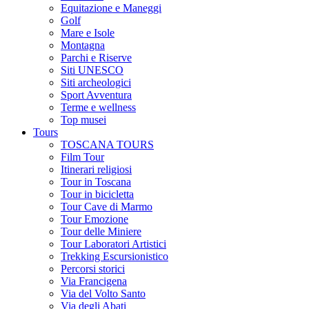
Equitazione e Maneggi
Golf
Mare e Isole
Montagna
Parchi e Riserve
Siti UNESCO
Siti archeologici
Sport Avventura
Terme e wellness
Top musei
Tours
TOSCANA TOURS
Film Tour
Itinerari religiosi
Tour in Toscana
Tour in bicicletta
Tour Cave di Marmo
Tour Emozione
Tour delle Miniere
Tour Laboratori Artistici
Trekking Escursionistico
Percorsi storici
Via Francigena
Via del Volto Santo
Via degli Abati