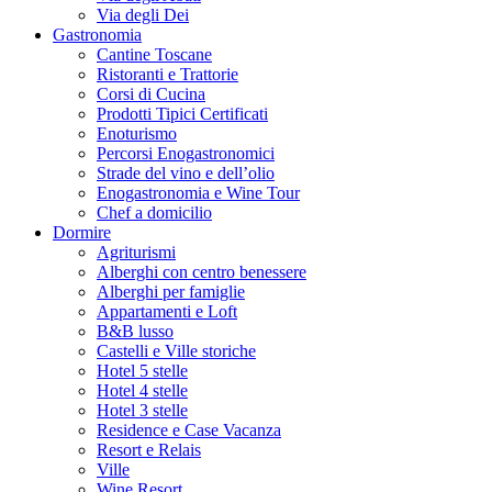
Via degli Dei
Gastronomia
Cantine Toscane
Ristoranti e Trattorie
Corsi di Cucina
Prodotti Tipici Certificati
Enoturismo
Percorsi Enogastronomici
Strade del vino e dell’olio
Enogastronomia e Wine Tour
Chef a domicilio
Dormire
Agriturismi
Alberghi con centro benessere
Alberghi per famiglie
Appartamenti e Loft
B&B lusso
Castelli e Ville storiche
Hotel 5 stelle
Hotel 4 stelle
Hotel 3 stelle
Residence e Case Vacanza
Resort e Relais
Ville
Wine Resort