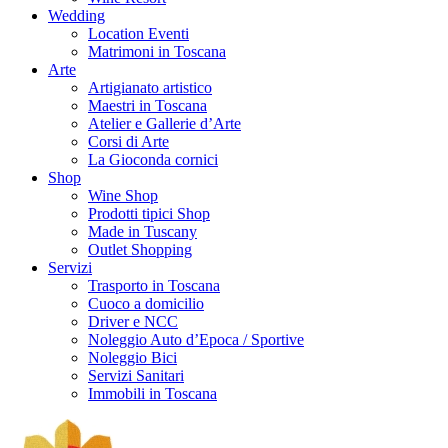
Wedding
Location Eventi
Matrimoni in Toscana
Arte
Artigianato artistico
Maestri in Toscana
Atelier e Gallerie d’Arte
Corsi di Arte
La Gioconda cornici
Shop
Wine Shop
Prodotti tipici Shop
Made in Tuscany
Outlet Shopping
Servizi
Trasporto in Toscana
Cuoco a domicilio
Driver e NCC
Noleggio Auto d’Epoca / Sportive
Noleggio Bici
Servizi Sanitari
Immobili in Toscana