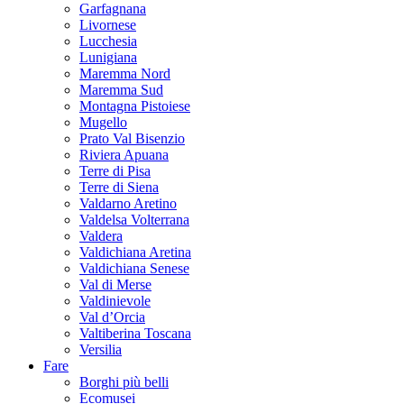
Garfagnana
Livornese
Lucchesia
Lunigiana
Maremma Nord
Maremma Sud
Montagna Pistoiese
Mugello
Prato Val Bisenzio
Riviera Apuana
Terre di Pisa
Terre di Siena
Valdarno Aretino
Valdelsa Volterrana
Valdera
Valdichiana Aretina
Valdichiana Senese
Val di Merse
Valdinievole
Val d’Orcia
Valtiberina Toscana
Versilia
Fare
Borghi più belli
Ecomusei