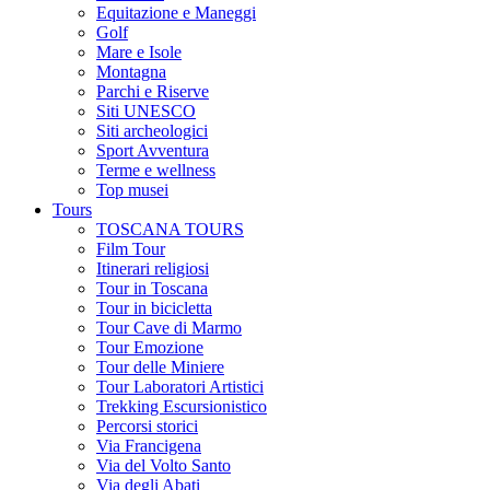
Equitazione e Maneggi
Golf
Mare e Isole
Montagna
Parchi e Riserve
Siti UNESCO
Siti archeologici
Sport Avventura
Terme e wellness
Top musei
Tours
TOSCANA TOURS
Film Tour
Itinerari religiosi
Tour in Toscana
Tour in bicicletta
Tour Cave di Marmo
Tour Emozione
Tour delle Miniere
Tour Laboratori Artistici
Trekking Escursionistico
Percorsi storici
Via Francigena
Via del Volto Santo
Via degli Abati