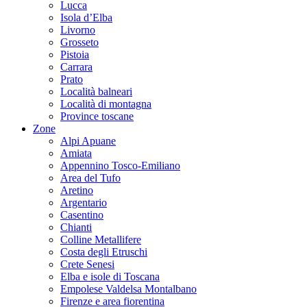
Lucca
Isola d’Elba
Livorno
Grosseto
Pistoia
Carrara
Prato
Località balneari
Località di montagna
Province toscane
Zone
Alpi Apuane
Amiata
Appennino Tosco-Emiliano
Area del Tufo
Aretino
Argentario
Casentino
Chianti
Colline Metallifere
Costa degli Etruschi
Crete Senesi
Elba e isole di Toscana
Empolese Valdelsa Montalbano
Firenze e area fiorentina